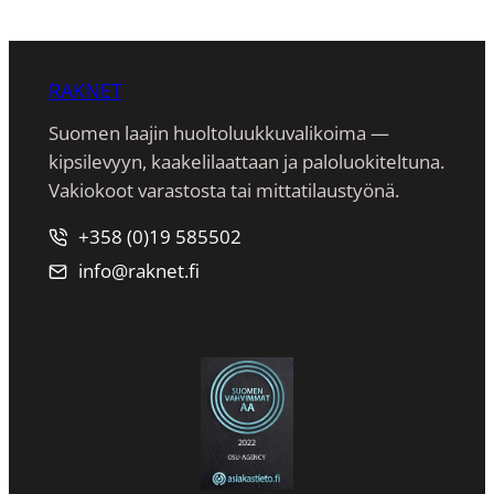
RAKNET
Suomen laajin huoltoluukkuvalikoima —
kipsilevyyn, kaakeli­laattaan ja paloluokiteltuna.
Vakiokoot varastosta tai mittatilaustyönä.
+358 (0)19 585502
info@raknet.fi