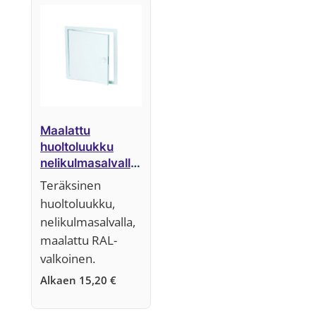
Maalattu
huoltoluukku
nelikulmasalvalla,
järjestelmä B1
Teräksinen
huoltoluukku,
nelikulmasalvalla,
maalattu RAL-
valkoinen.
Alkaen
15,20
€