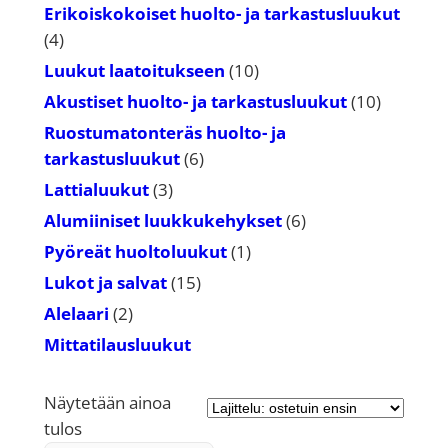
tuotetta
Erikoiskokoiset huolto- ja tarkastusluukut
4
4
tuotetta
10
Luukut laatoitukseen
10
tuotetta
10
Akustiset huolto- ja tarkastusluukut
10
tuotetta
Ruostumatonteräs huolto- ja
6
tarkastusluukut
6
tuotetta
3
Lattialuukut
3
tuotetta
6
Alumiiniset luukkukehykset
6
tuotetta
1
Pyöreät huoltoluukut
1
tuote
15
Lukot ja salvat
15
tuotetta
2
Alelaari
2
tuotetta
Mittatilausluukut
Näytetään ainoa
tulos