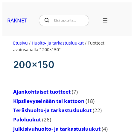
Siirry
sisältöön
Products
RAKNET
search
Etusivu
/
Huolto- ja tarkastusluukut
/ Tuotteet
avainsanalla “ 200×150”
200×150
7
Ajankohtaiset tuotteet
7
tuotetta
18
Kipsilevyseinään tai kattoon
18
tuotetta
22
Teräshuolto-ja tarkastusluukut
22
tuotetta
26
Paloluukut
26
tuotetta
4
Julkisivuhuolto- ja tarkastusluukut
4