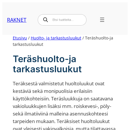
Siirry
sisältöön
Products
RAKNET
search
Etusivu
/
Huolto- ja tarkastusluukut
/ Teräshuolto-ja
tarkastusluukut
Teräshuolto-ja
tarkastusluukut
Teräksestä valmistetut huoltoluukut ovat
kestäviä sekä monipuolisia erilaisiin
käyttökohteisiin. Teräsluukkuja on saatavana
vakioluukkujen lisäksi mm. roiskevesi-, pöly-
sekä ilmatiiviinä malleina asennuskohteesi
tarpeiden mukaan. Teräksiset huoltoluukut
ovat yleisesti vakiovalkoisia, mutta tilattavassa