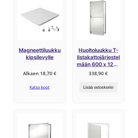
Magneettiluukku
Huoltoluukku T-
kipsilevylle
listakattojärjestel
mään 600 x 1200
mm
Alkaen
18,70
€
338,90
€
Katso koot
Lisää ostoskoriin