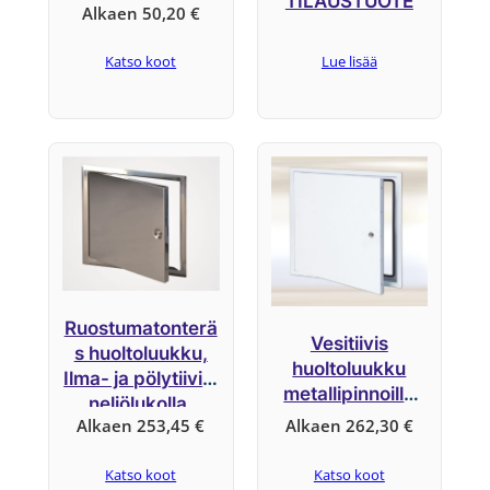
TILAUSTUOTE
Alkaen
50,20
€
Katso koot
Lue lisää
Ruostumatonterä
Vesitiivis
s huoltoluukku,
huoltoluukku
Ilma- ja pölytiivis,
metallipinnoilla
neliölukolla,
(B-EXTW)
Alkaen
253,45
€
Alkaen
262,30
€
järjestelmä B1-
BL-E
Katso koot
Katso koot