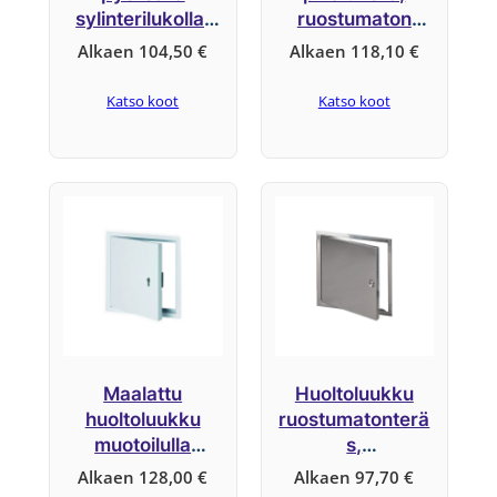
sylinterilukolla,
ruostumaton
ruostumaton
teräs, järjestelmä
Alkaen
104,50
€
Alkaen
118,10
€
teräs, järjestelmä
B2
B3
Katso koot
Katso koot
Maalattu
Huoltoluukku
huoltoluukku
ruostumatonterä
muotoilulla
s,
sylinterilukkopes
nelikulmasalvalla,
Alkaen
128,00
€
Alkaen
97,70
€
ällä, järjestelmä
järjestelmä B1