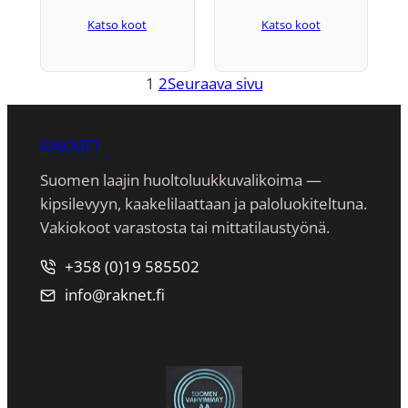
B4
Katso koot
Katso koot
1
2
Seuraava sivu
RAKNET
Suomen laajin huoltoluukkuvalikoima —
kipsilevyyn, kaakeli­laattaan ja paloluokiteltuna.
Vakiokoot varastosta tai mittatilaustyönä.
+358 (0)19 585502
info@raknet.fi