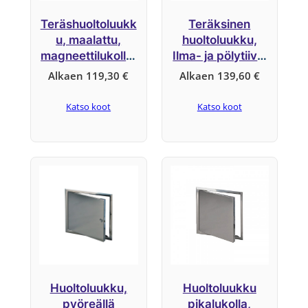
Teräshuoltoluukk
Teräksinen
u, maalattu,
huoltoluukku,
magneettilukolla,
Ilma- ja pölytiivis
järjestelmä F5
huoltoluukku,
Alkaen
119,30
€
Alkaen
139,60
€
pyöreällä
sylinterilukolla,
Katso koot
Katso koot
järjestelmä B3
Huoltoluukku,
Huoltoluukku
pyöreällä
pikalukolla,