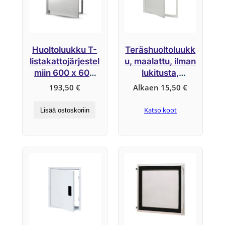
Huoltoluukku T-
Teräshuoltoluukk
listakattojärjestel
u, maalattu, ilman
miin 600 x 600
lukitusta,
mm
järjestelmä GL-W
193,50
€
Alkaen
15,50
€
Katso koot
Lisää ostoskoriin