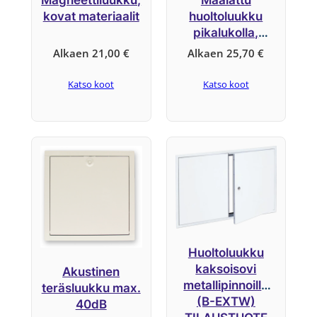
kovat materiaalit
huoltoluukku
pikalukolla,
järjestelmä B2
Alkaen
21,00
€
Alkaen
25,70
€
Katso koot
Katso koot
Huoltoluukku
kaksoisovi
Akustinen
metallipinnoilla
teräsluukku max.
(B-EXTW)
40dB