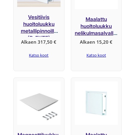
Vesitiivis
Maalattu
huoltoluukku
huoltoluukku
metallipinnoilla
nelikulmasalvalla,
(B-EXTE)
järjestelmä B1
Alkaen
317,50
€
Alkaen
15,20
€
Ruostumaton
teräs
Katso koot
Katso koot
Magneettiluukku,
Maalattu