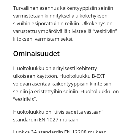
p
Turvallinen asennus kaikentyyppisiin seiniin
i
varmistetaan kiinnityksellä ulkokehyksen
n
sivuihin esiporattuihin reikiin. Ulkokehys on
n
varustettu ympäröivällä tiivisteellä ”vesitiiviin”
o
liitoksen varmistamiseksi.
i
l
Ominaisuudet
l
a
Huoltoluukku on erityisesti kehitetty
(
ulkoiseen käyttöön. Huoltoluukku B-EXT
B
voidaan asentaa kaikentyyppisiin kiinteisiin
-
seiniin ja eristettyihin seiniin. Huoltoluukku on
E
“vesitiivis”.
X
T
Huoltoluukku on “tiivis sadetta vastaan”
W
standardin EN 1027 mukaan
)
Luokka 3A standardin EN 12208 mukaan
m