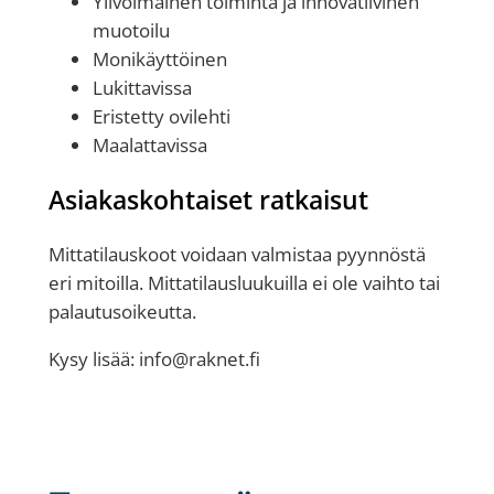
Ylivoimainen toiminta ja innovatiivinen
muotoilu
Monikäyttöinen
Lukittavissa
Eristetty ovilehti
Maalattavissa
Asiakaskohtaiset ratkaisut
Mittatilauskoot voidaan valmistaa pyynnöstä
eri mitoilla. Mittatilausluukuilla ei ole vaihto tai
palautusoikeutta.
Kysy lisää: info@raknet.fi