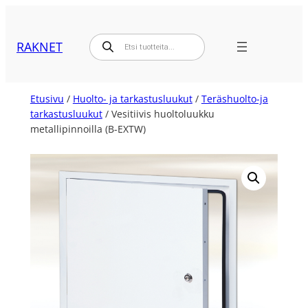
Siirry
sisältöön
Products
RAKNET
search
Etusivu
/
Huolto- ja tarkastusluukut
/
Teräshuolto-ja
tarkastusluukut
/ Vesitiivis huoltoluukku
metallipinnoilla (B-EXTW)