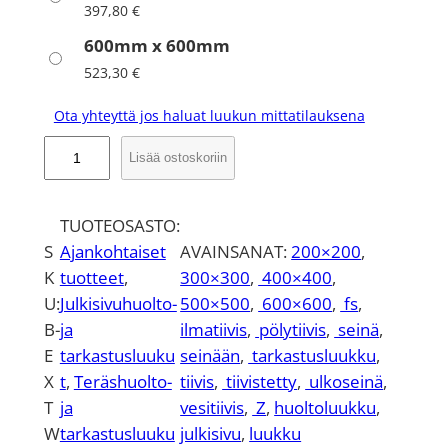
397,80
€
600mm x 600mm
523,30
€
Ota yhteyttä jos haluat luukun mittatilauksena
V
Lisää ostoskoriin
e
s
i
TUOTEOSASTO:
t
S
Ajankohtaiset
AVAINSANAT:
200×200
, 
i
K
tuotteet
, 
300×300
, 
400×400
, 
i
U:
Julkisivuhuolto-
500×500
, 
600×600
, 
fs
, 
v
B-
ja
ilmatiivis
, 
pölytiivis
, 
seinä
, 
i
E
tarkastusluuku
seinään
, 
tarkastusluukku
, 
s
X
t
, 
Teräshuolto-
tiivis
, 
tiivistetty
, 
ulkoseinä
, 
h
T
ja
vesitiivis
, 
Z
, 
huoltoluukku
, 
u
W
tarkastusluuku
julkisivu
, 
luukku