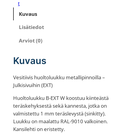
o
t
l
Kuvaus
t
o
Lisätiedot
l
Arviot (0)
u
u
k
Kuvaus
k
u
Vesitiivis huoltoluukku metallipinnoilla –
m
Julkisivuihin (EXT)
e
t
Huoltoluukku B-EXT W koostuu kiinteästä
a
teräskehyksestä sekä kannesta, jotka on
l
valmistettu 1 mm teräslevystä (sinkitty).
l
Luukku on maalattu RAL-9010 valkoinen.
i
Kansilehti on eristetty.