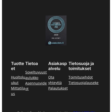
Tuotte
Tietoa
Asiakasp
Tietosuoja ja
et
alvelu
toimitukset
Soveltuvuust
Huoltolu
Ota
Toimitusehdot
aulukko
ukut
yhteyttä
Tietosuojalauseke
Asennusvide
Mittatila
Palautukset
ot
us