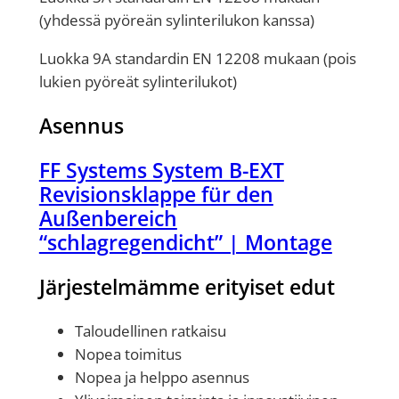
(yhdessä pyöreän sylinterilukon kanssa)
ä
ä
Luokka 9A standardin EN 12208 mukaan (pois
r
lukien pyöreät sylinterilukot)
ä
Asennus
FF Systems System B-EXT
Revisionsklappe für den
Außenbereich
“schlagregendicht” | Montage
Järjestelmämme erityiset edut
Taloudellinen ratkaisu
Nopea toimitus
Nopea ja helppo asennus