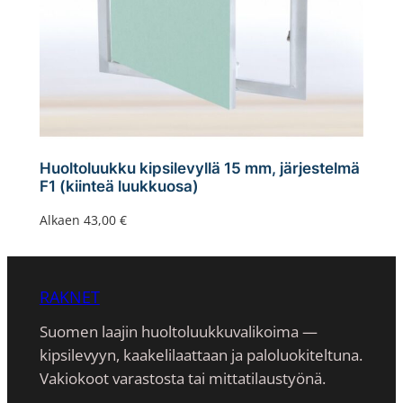
Huoltoluukku kipsilevyllä 15 mm, järjestelmä
F1 (kiinteä luukkuosa)
Alkaen
43,00
€
RAKNET
Suomen laajin huoltoluukkuvalikoima —
kipsilevyyn, kaakeli­laattaan ja paloluokiteltuna.
Vakiokoot varastosta tai mittatilaustyönä.