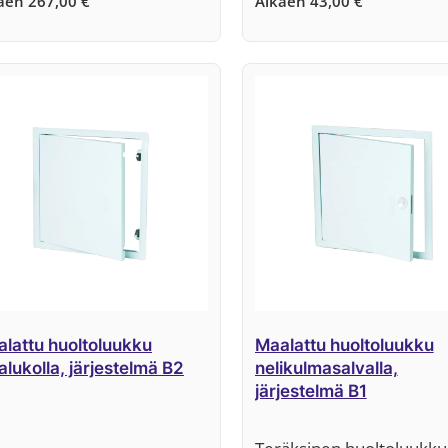
kaen
267,00
€
Alkaen
43,00
€
lattu huoltoluukku
Maalattu huoltoluukku
alukolla, järjestelmä B2
nelikulmasalvalla,
järjestelmä B1