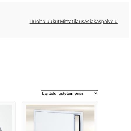
Huoltoluukut
Mittatilaus
Asiakaspalvelu