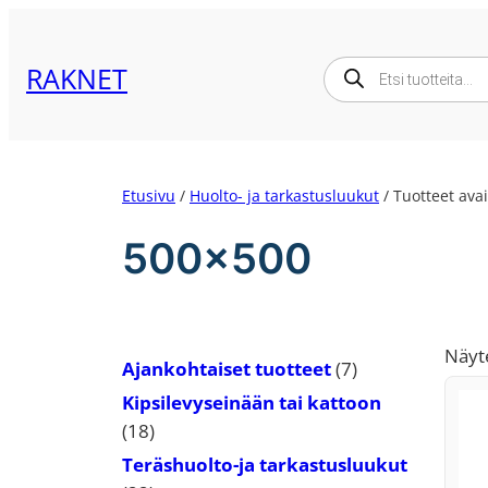
Siirry
sisältöön
Products
RAKNET
search
Etusivu
/
Huolto- ja tarkastusluukut
/ Tuotteet ava
500×500
Näyt
7
Ajankohtaiset tuotteet
7
tuotetta
Kipsilevyseinään tai kattoon
18
18
tuotetta
Teräshuolto-ja tarkastusluukut