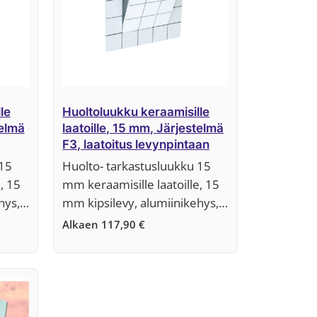
le
Huoltoluukku keraamisille
telmä
laatoille, 15 mm, Järjestelmä
F3, laatoitus levynpintaan
 15
Huolto- tarkastusluukku 15
, 15
mm keraamisille laatoille, 15
ehys,…
mm kipsilevy, alumiinikehys,…
Alkaen
117,90
€