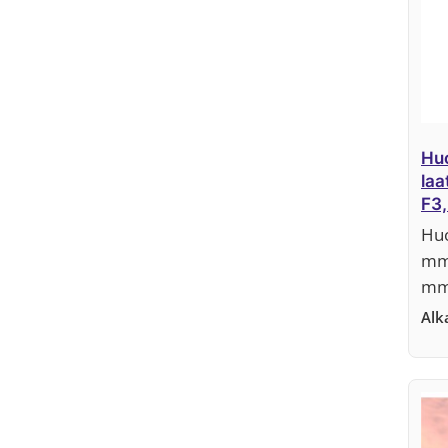
Huo
laa
F3,
Huo
mm 
mm 
Al