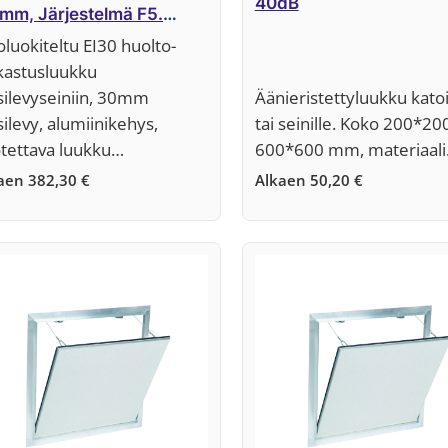
40dB
mm, Järjestelmä F5.
RASTOLLAMME 1 KPL
oluokiteltu EI30 huolto-
0*600 mm LUUKKU
kastusluukku
EHINTAAN!!
silevyseiniin, 30mm
Äänieristettyluukku katoi
silevy, alumiinikehys,
tai seinille. Koko 200*20
otettava luukku…
600*600 mm, materiaal
kaen
382,30
€
Alkaen
50,20
€