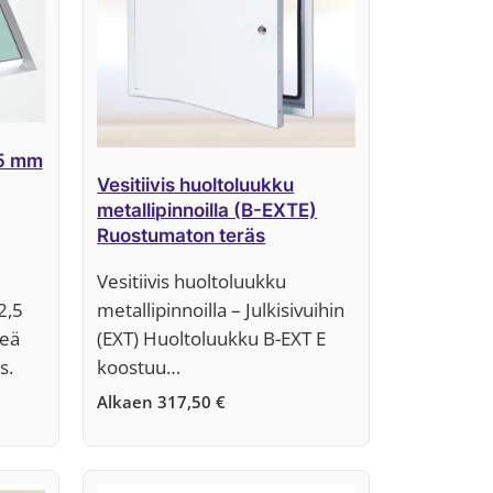
,5 mm
Vesitiivis huoltoluukku
metallipinnoilla (B-EXTE)
Ruostumaton teräs
Vesitiivis huoltoluukku
2,5
metallipinnoilla – Julkisivuihin
teä
(EXT) Huoltoluukku B-EXT E
s.
koostuu…
Alkaen
317,50
€