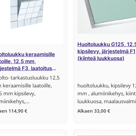
Huoltoluukku G125, 12
kipsilevy, järjestelmä F1
ltoluukku keraamisille
(kiinteä luukkuosa)
toille, 12,5 mm,
jestelmä F3, laatoitus
fiilikehykseen
lto- tarkastusluukku 12,5
keraamisille laatoille,
huoltoluukku, kipsilevy 1
5 mm kipsilevy,
mm , alumiinikehys, kiin
miinikehys,…
luukkuosa, maalausvalmi
kaen
114,90
€
Alkaen
33,00
€