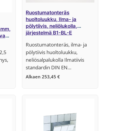
Ruostumatonteräs
huoltoluukku, Ilma- ja
pölytiivis, neliölukolla,
5 mm,
järjestelmä B1-BL-E
ava
Ruostumatonteräs, ilma- ja
2,5
pölytiivis huoltoluukku,
hys,
neliösalpalukolla Ilmatiivis
standardin DIN EN…
Alkaen
253,45
€