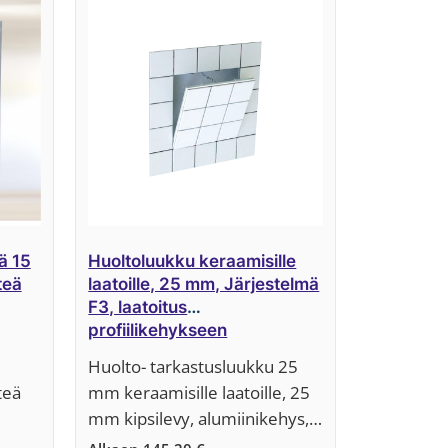
ä 15
Huoltoluukku keraamisille
teä
laatoille, 25 mm, Järjestelmä
F3, laatoitus
profiilikehykseen
Huolto- tarkastusluukku 25
teä
mm keraamisille laatoille, 25
mm kipsilevy, alumiinikehys,…