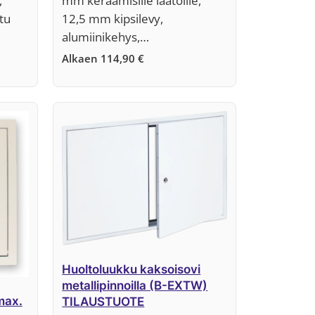
,
mm keraamisille laatoille,
tu
12,5 mm kipsilevy,
alumiinikehys,…
Alkaen
114,90
€
Huoltoluukku kaksoisovi
metallipinnoilla (B-EXTW)
max.
TILAUSTUOTE