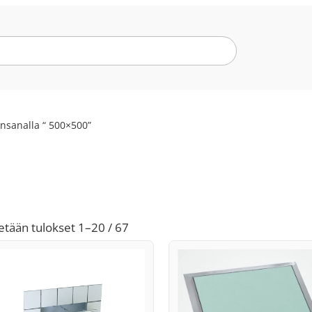
insanalla “ 500×500”
Suosituimmat
etään tulokset 1–20 / 67
ensin