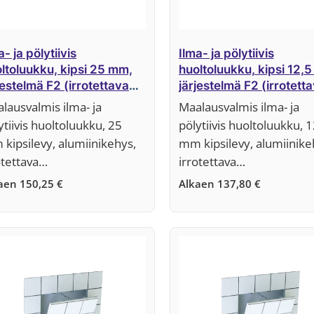
a- ja pölytiivis
Ilma- ja pölytiivis
ltoluukku, kipsi 25 mm,
huoltoluukku, kipsi 12,
jestelmä F2 (irrotettava
järjestelmä F2 (irrotett
kkuosa)
luukkuosa)
lausvalmis ilma- ja
Maalausvalmis ilma- ja
ytiivis huoltoluukku, 25
pölytiivis huoltoluukku, 1
kipsilevy, alumiinikehys,
mm kipsilevy, alumiinike
otettava…
irrotettava…
kaen
150,25
€
Alkaen
137,80
€