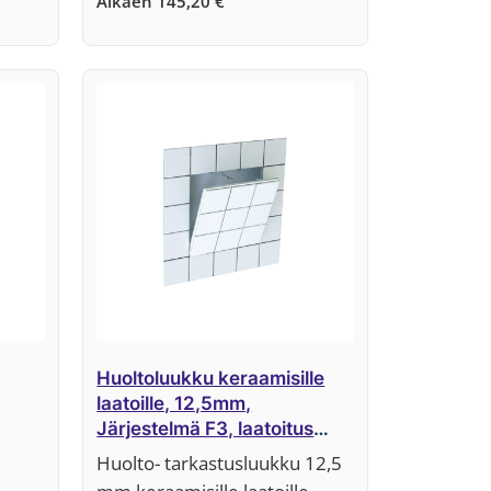
Alkaen
145,20
€
Huoltoluukku keraamisille
laatoille, 12,5mm,
Järjestelmä F3, laatoitus
levynpintaan
Huolto- tarkastusluukku 12,5