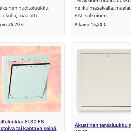
Teräksinen huoltoluukku
äksinen huoltoluukku,
nelikulmasalvalla, maalat
alukolla, maalattu.
RAL-valkoinen.
kaen
25,70
€
Alkaen
15,20
€
ltoluukku EI 30 FS
Akustinen teräsluukku 
stoiva tai kantava seinä,