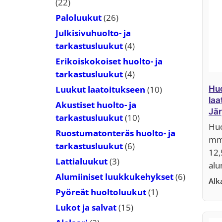
22
22
tuotetta
26
Paloluukut
26
tuotetta
Julkisivuhuolto- ja
4
tarkastusluukut
4
tuotetta
Erikoiskokoiset huolto- ja
4
tarkastusluukut
4
tuotetta
10
Luukut laatoitukseen
10
Huo
laa
tuotetta
Akustiset huolto- ja
Jär
10
tarkastusluukut
10
pro
Huo
tuotetta
Ruostumatonteräs huolto- ja
mm 
6
tarkastusluukut
6
12,
tuotetta
3
Lattialuukut
3
alu
tuotetta
6
Alumiiniset luukkukehykset
6
Al
tuotetta
1
Pyöreät huoltoluukut
1
tuote
15
Lukot ja salvat
15
tuotetta