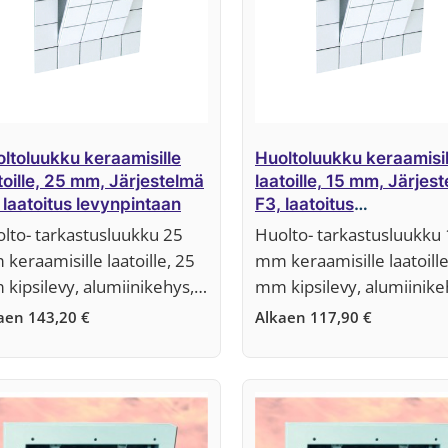
ltoluukku keraamisille
Huoltoluukku keraamisil
toille, 25 mm, Järjestelmä
laatoille, 15 mm, Järjes
 laatoitus levynpintaan
F3, laatoitus
profiilikehykseen
lto- tarkastusluukku 25
Huolto- tarkastusluukku
keraamisille laatoille, 25
mm keraamisille laatoille
kipsilevy, alumiinikehys,…
mm kipsilevy, alumiinik
kaen
143,20
€
Alkaen
117,90
€