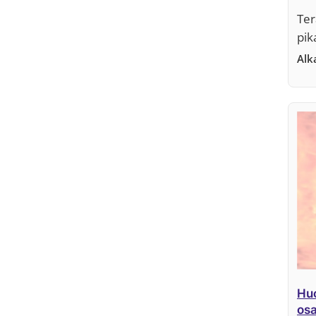
Ter
pik
Al
Huo
osa