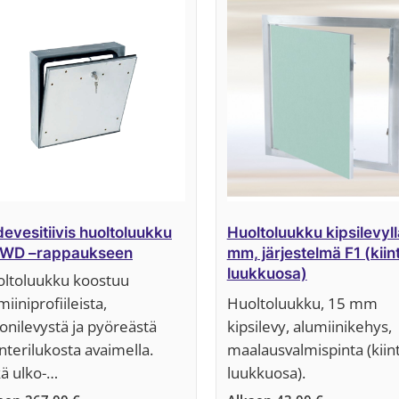
evesitiivis huoltoluukku
Huoltoluukku kipsilevyll
WD –rappaukseen
mm, järjestelmä F1 (kiin
luukkuosa)
ltoluukku koostuu
miiniprofiileista,
Huoltoluukku, 15 mm
onilevystä ja pyöreästä
kipsilevy, alumiinikehys,
interilukosta avaimella.
maalausvalmispinta (kiin
ä ulko-…
luukkuosa).