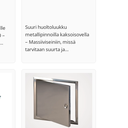
Suuri huoltoluukku
lle
metallipinnoilla kaksoisovella
0 –
– Massiiviseiniin, missä
i…
tarvitaan suurta ja…