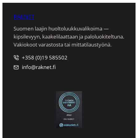
RAKNET
Suomen laajin huoltoluukkuvalikoima —
kipsilevyyn, kaakeli­laattaan ja paloluokiteltuna.
Vakiokoot varastosta tai mittatilaustyönä.
+358 (0)19 585502
info@raknet.fi