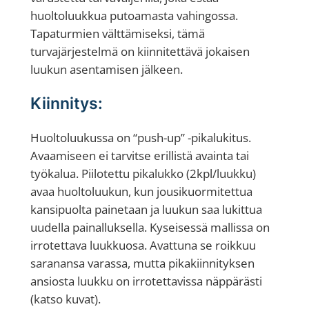
m
huoltoluukkua putoamasta vahingossa.
m
Tapaturmien välttämiseksi, tämä
,
turvajärjestelmä on kiinnitettävä jokaisen
j
luukun asentamisen jälkeen.
ä
Kiinnitys:
r
j
Huoltoluukussa on “push-up” -pikalukitus.
e
Avaamiseen ei tarvitse erillistä avainta tai
s
työkalua. Piilotettu pikalukko (2kpl/luukku)
t
avaa huoltoluukun, kun jousikuormitettua
e
kansipuolta painetaan ja luukun saa lukittua
l
uudella painalluksella. Kyseisessä mallissa on
m
irrotettava luukkuosa. Avattuna se roikkuu
ä
saranansa varassa, mutta pikakiinnityksen
F
ansiosta luukku on irrotettavissa näppärästi
2
(katso kuvat).
(