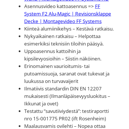
o
Asennusvideo kattoasennus =>
FF
s
System F2 Alu-Magic | Revisionsklappe
a
Decke | Montagevideo FF Systems
)
Kiinteä alumiinikehys – Kestävä ratkaisu.
m
Nykyaikainen ratkaisu – Helpottaa
ä
esimerkiksi teknisiin tiloihin pääsyä.
ä
Uppoasennus kattoihin ja
r
kipsilevyosioihin – Siistin näköinen.
ä
Erinomainen vaurioitumis- tai
putoamissuoja, saranat ovat tukevat ja
luukussa on turvavaijerit
Ilmatiivis standardin DIN EN 12207
mukaisesti (Ilmanläpäisevyysluokitus –
Ikkunat ja ovet)
Testattu “savutiiviydestä”: testiraportti
nro 15-001775 PR02 (ift Rosenheim)
Maalausvamis ovilehti – Nopea ottaa