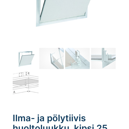
Ilma- ja pölytiivis
huoltoluukku, kipsi 25