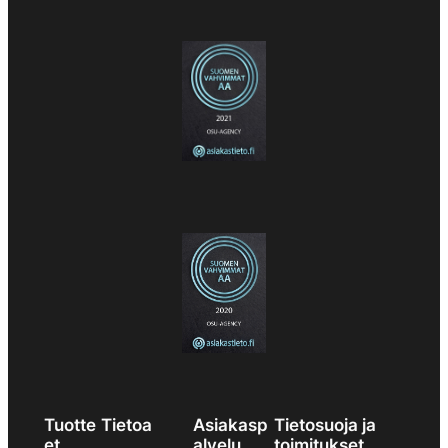
Tuotte
Tietoa
Asiakasp
Tietosuoja ja
et
alvelu
toimitukset