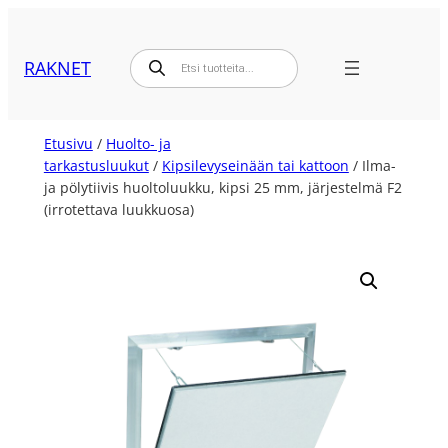
Siirry
sisältöön
Products
RAKNET
search
Etusivu
/
Huolto- ja
tarkastusluukut
/
Kipsilevyseinään tai kattoon
/ Ilma-
ja pölytiivis huoltoluukku, kipsi 25 mm, järjestelmä F2
(irrotettava luukkuosa)