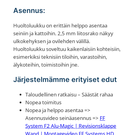
i
Asennus:
r
r
Huoltoluukku on erittäin helppo asentaa
o
seiniin ja kattoihin. 2,5 mm liitosrako näkyy
t
ulkokehyksen ja ovilehden välillä.
e
Huoltoluukku soveltuu kaikenlaisiin kohteisiin,
t
esimerkiksi teknisiin tiloihin, varastoihin,
t
älykoteihin, toimistoihin jne.
a
v
Järjestelmämme erityiset edut
a
l
Taloudellinen ratkaisu – Säästät rahaa
u
Nopea toimitus
u
Nopea ja helppo asentaa =>
k
Asennusvideo seinäasennus =>
FF
k
System F2 Alu-Magic | Revisionsklappe
u
Wand | Montagevideo FF Systems HD