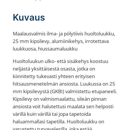
l
t
Kuvaus
o
l
Maalausvalmis ilma- ja pölytiivis huoltoluukku,
u
25 mm kipsilevy, alumiinikehys, irrotettava
u
luukkuosa, hiussaumaluukku
k
k
Huoltoluukun ulko- että sisäkehys koostuu
u
neljästä yksittäisestä osasta, jotka on
,
kiinnitetty tukevasti yhteen erityisen
k
hitsausmenetelmän ansiosta. Luukussa on 25
i
mm kipsilevystä (GKBI) valmistettu etupaneeli.
p
Kipsilevy on valmismaalattu, sileän pinnan
s
ansiosta voit halutettusi maalata sen helposti
i
värillä kuin värillä tai jopa tapetoida
2
haluammallasi tapetilla. Huoltoluukku on
5
varustettu turvavaijerilla, joka estää