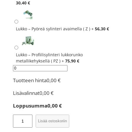
30,40
€
Lukko – Pyöreä sylinteri avaimella ( Z )
+
56,30
€
Lukko – Profiilisylinteri lukkorunko
metallikehyksellä ( PZ )
+
75,90
€
Tuotteen hinta
0,00
€
Lisävalinnat
0,00
€
Loppusumma
0,00
€
I
Lisää ostoskoriin
l