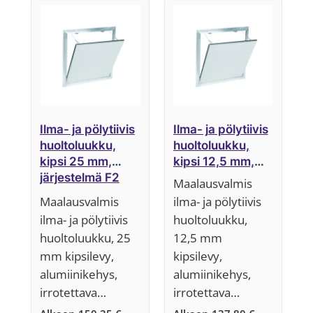
ensin
Ilma- ja pölytiivis
Ilma- ja pölytiivis
huoltoluukku,
huoltoluukku,
kipsi 25 mm,
kipsi 12,5 mm,
järjestelmä F2
järjestelmä F2
Maalausvalmis
(irrotettava
(irrotettava
Maalausvalmis
ilma- ja pölytiivis
luukkuosa)
luukkuosa)
ilma- ja pölytiivis
huoltoluukku,
huoltoluukku, 25
12,5 mm
mm kipsilevy,
kipsilevy,
alumiinikehys,
alumiinikehys,
irrotettava…
irrotettava…