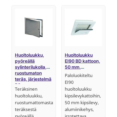
Huoltoluukku,
Huoltoluukku
pyöreällä
EI90 BD kattoon,
sylinterilukolla,
50 mm,
ruostumaton
Järjestelmä F6
Paloluokiteltu
teräs, järjestelmä
EI90
B3
Teräksinen
huoltoluukku
huoltoluukku,
kipsilevykattoihin,
ruostumattomasta
50 mm kipsilevy,
teräksestä
alumiinikehys,
pyöreällä
irrotettava