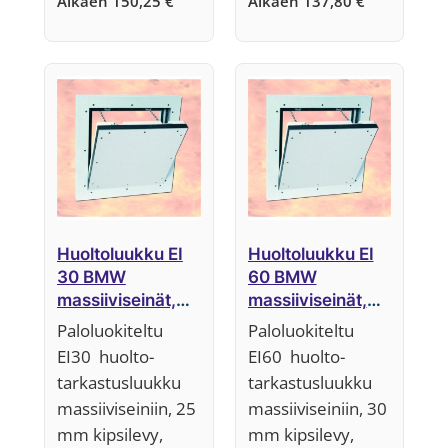
Alkaen
150,25
€
Alkaen
137,80
€
Huoltoluukku EI
Huoltoluukku EI
30 BMW
60 BMW
massiiviseinät,
massiiviseinät,
25 mm,
30 mm,
Paloluokiteltu
Paloluokiteltu
Järjestelmä F5
Järjestelmä F5
EI30 huolto-
EI60 huolto-
tarkastusluukku
tarkastusluukku
massiiviseiniin, 25
massiiviseiniin, 30
mm kipsilevy,
mm kipsilevy,