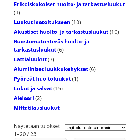
tuotetta
Erikoiskokoiset huolto- ja tarkastusluukut
4
4
tuotetta
10
Luukut laatoitukseen
10
tuotetta
10
Akustiset huolto- ja tarkastusluukut
10
tuotetta
Ruostumatonteräs huolto- ja
6
tarkastusluukut
6
tuotetta
3
Lattialuukut
3
tuotetta
6
Alumiiniset luukkukehykset
6
tuotetta
1
Pyöreät huoltoluukut
1
tuote
15
Lukot ja salvat
15
tuotetta
2
Alelaari
2
tuotetta
Mittatilausluukut
Näytetään tulokset
Suosituimmat
1–20 / 23