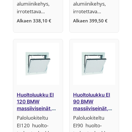
alumiinikehys,
alumiinikehys,
irrotettava…
irrotettava…
Alkaen
338,10
€
Alkaen
399,50
€
Huoltoluukku EI
Huoltoluukku EI
120 BMW
90 BMW
massiiviseinät,
massiiviseinät,
40 mm,
40 mm,
Paloluokiteltu
Paloluokiteltu
Järjestelmä F5
Järjestelmä F5
EI120 huolto-
EI90 huolto-