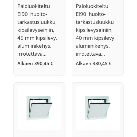
45 mm,
40 mm,
Paloluokiteltu
Paloluokiteltu
Järjestelmä F5
Järjestelmä F5
EI90 huolto-
EI90 huolto-
tarkastusluukku
tarkastusluukku
kipsilevyseiniin,
kipsilevyseiniin,
45 mm kipsilevy,
40 mm kipsilevy,
alumiinikehys,
alumiinikehys,
irrotettava…
irrotettava…
Alkaen
390,45
€
Alkaen
380,45
€