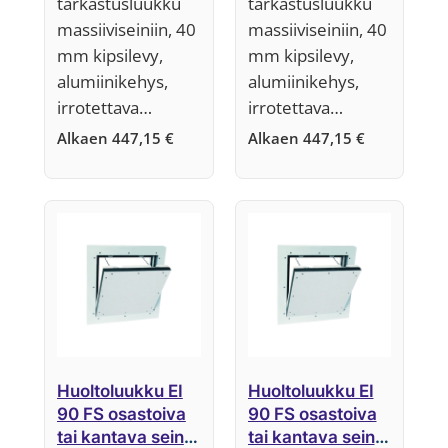
tarkastusluukku
tarkastusluukku
massiiviseiniin, 40
massiiviseiniin, 40
mm kipsilevy,
mm kipsilevy,
alumiinikehys,
alumiinikehys,
irrotettava…
irrotettava…
Alkaen
447,15
€
Alkaen
447,15
€
Huoltoluukku EI
Huoltoluukku EI
90 FS osastoiva
90 FS osastoiva
tai kantava seinä,
tai kantava seinä,