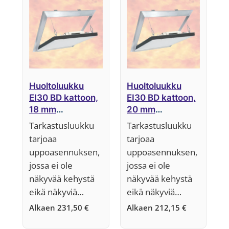
Huoltoluukku
Huoltoluukku
EI30 BD kattoon,
EI30 BD kattoon,
18 mm
20 mm
järjestelmä F6
järjestelmä F6
Tarkastusluukku
Tarkastusluukku
tarjoaa
tarjoaa
uppoasennuksen,
uppoasennuksen,
jossa ei ole
jossa ei ole
näkyvää kehystä
näkyvää kehystä
eikä näkyviä…
eikä näkyviä…
Alkaen
231,50
€
Alkaen
212,15
€