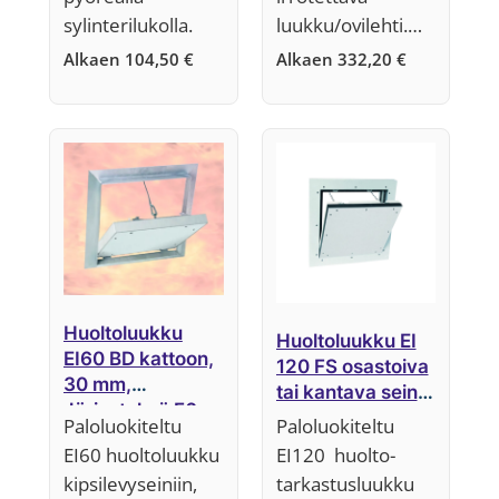
sylinterilukolla.
luukku/ovilehti.…
Alkaen
104,50
€
Alkaen
332,20
€
Huoltoluukku
Huoltoluukku EI
EI60 BD kattoon,
120 FS osastoiva
30 mm,
tai kantava seinä,
Järjestelmä F6
50 mm,
Paloluokiteltu
Paloluokiteltu
Järjestelmä F5
EI60 huoltoluukku
EI120 huolto-
kipsilevyseiniin,
tarkastusluukku