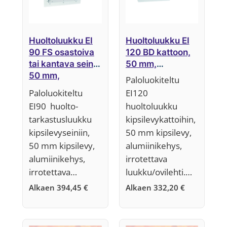
Huoltoluukku EI
Huoltoluukku EI
90 FS osastoiva
120 BD kattoon,
tai kantava seinä,
50 mm,
50 mm,
Järjestelmä F6
Paloluokiteltu
Järjestelmä F5
Paloluokiteltu
EI120
EI90 huolto-
huoltoluukku
tarkastusluukku
kipsilevykattoihin,
kipsilevyseiniin,
50 mm kipsilevy,
50 mm kipsilevy,
alumiinikehys,
alumiinikehys,
irrotettava
irrotettava…
luukku/ovilehti.…
Alkaen
394,45
€
Alkaen
332,20
€