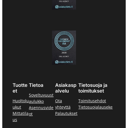
Tuotte
Tietoa
Asiakasp
Tietosuoja ja
et
alvelu
toimitukset
Soveltuvuust
Huoltolu
Ota
Toimitusehdot
aulukko
ukut
yhteyttä
Tietosuojalauseke
Asennusvide
Mittatila
Palautukset
ot
us