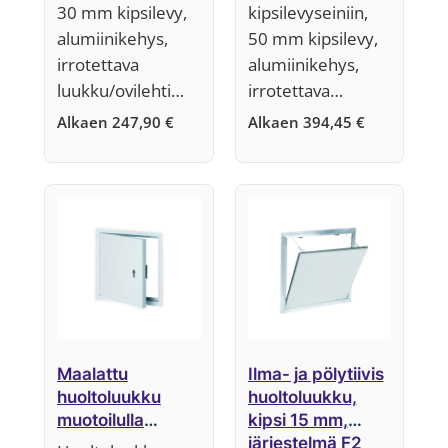
30 mm kipsilevy,
kipsilevyseiniin,
alumiinikehys,
50 mm kipsilevy,
irrotettava
alumiinikehys,
luukku/ovilehti…
irrotettava…
Alkaen
247,90
€
Alkaen
394,45
€
Maalattu
Ilma- ja pölytiivis
huoltoluukku
huoltoluukku,
muotoilulla
kipsi 15 mm,
sylinterilukkopes
järjestelmä F2