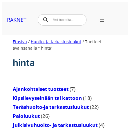
Siirry
sisältöön
Products
RAKNET
search
Etusivu
/
Huolto- ja tarkastusluukut
/ Tuotteet
avainsanalla “ hinta”
hinta
7
Ajankohtaiset tuotteet
7
tuotetta
18
Kipsilevyseinään tai kattoon
18
tuotetta
22
Teräshuolto-ja tarkastusluukut
22
tuotetta
26
Paloluukut
26
tuotetta
4
Julkisivuhuolto- ja tarkastusluukut
4