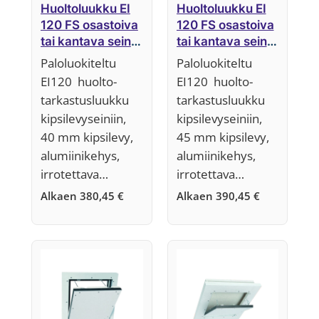
Huoltoluukku EI
Huoltoluukku EI
120 FS osastoiva
120 FS osastoiva
tai kantava seinä,
tai kantava seinä,
40 mm,
45 mm,
Paloluokiteltu
Paloluokiteltu
Järjestelmä F5
Järjestelmä F5
EI120 huolto-
EI120 huolto-
tarkastusluukku
tarkastusluukku
kipsilevyseiniin,
kipsilevyseiniin,
40 mm kipsilevy,
45 mm kipsilevy,
alumiinikehys,
alumiinikehys,
irrotettava…
irrotettava…
Alkaen
380,45
€
Alkaen
390,45
€