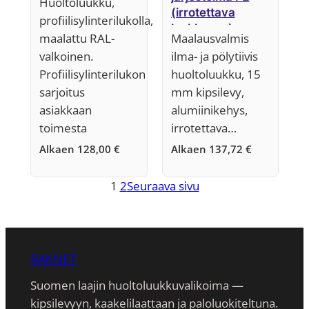
Huoltoluukku,
ällä, järjestelmä
(irrotettava
profiilisylinterilukolla,
B4
luukkuosa)
maalattu RAL-
Maalausvalmis
valkoinen.
ilma- ja pölytiivis
Profiilisylinterilukon
huoltoluukku, 15
sarjoitus
mm kipsilevy,
asiakkaan
alumiinikehys,
toimesta
irrotettava…
Alkaen
128,00
€
Alkaen
137,72
€
1
2
Seuraava sivu
RAKNET
Suomen laajin huoltoluukkuvalikoima —
kipsilevyyn, kaakeli­laattaan ja paloluokiteltuna.