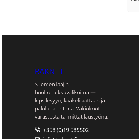
RAKNET
Suomen laajin
huoltoluukkuvalikoima —
kipsilevyyn, kaakeli­laattaan ja
paloluokiteltuna. Vakiokoot
varastosta tai mittatilaustyönä.
+358 (0)19 585502