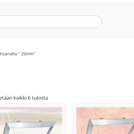
insanalla “ 25mm”
Suosituimmat
tään kaikki 6 tulosta
ensin