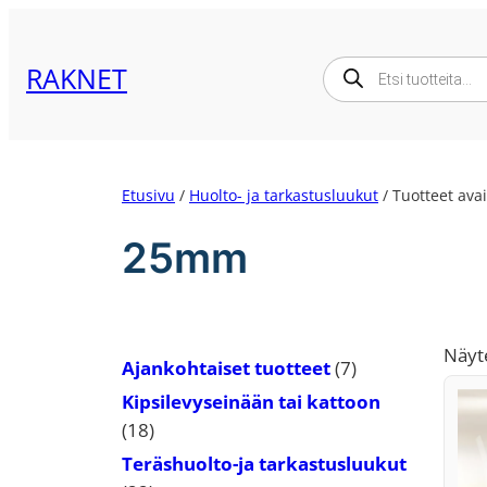
Siirry
sisältöön
Products
RAKNET
search
Etusivu
/
Huolto- ja tarkastusluukut
/ Tuotteet ava
25mm
Näyte
7
Ajankohtaiset tuotteet
7
tuotetta
Kipsilevyseinään tai kattoon
18
18
tuotetta
Teräshuolto-ja tarkastusluukut