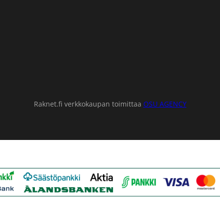
Raknet.fi verkkokaupan toimittaa
OSU AGENCY