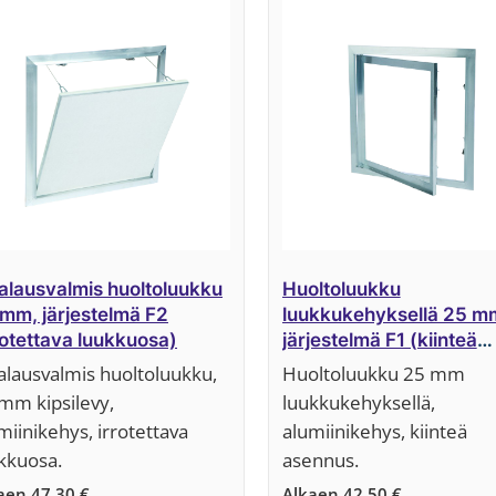
lausvalmis huoltoluukku
Huoltoluukku
mm, järjestelmä F2
luukkukehyksellä 25 m
rotettava luukkuosa)
järjestelmä F1 (kiinteä
luukkuosa)
lausvalmis huoltoluukku,
Huoltoluukku 25 mm
mm kipsilevy,
luukkukehyksellä,
miinikehys, irrotettava
alumiinikehys, kiinteä
kkuosa.
asennus.
kaen
47,30
€
Alkaen
42,50
€