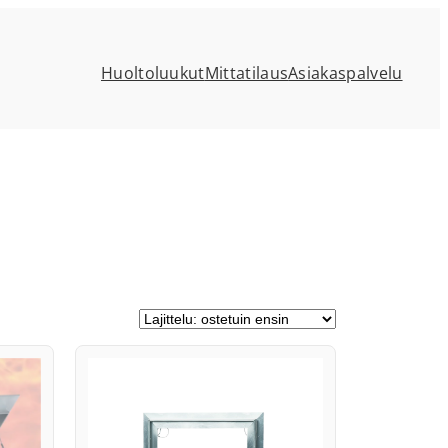
Huoltoluukut
Mittatilaus
Asiakaspalvelu