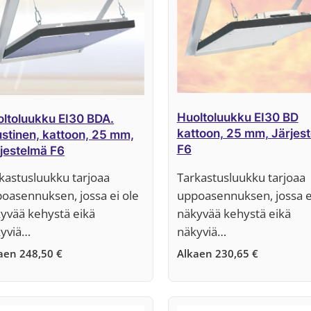
Huoltoluukku EI30 BD
ltoluukku EI30 BDA.
kattoon, 25 mm, Järjes
stinen, kattoon, 25 mm,
F6
jestelmä F6
kastusluukku tarjoaa
Tarkastusluukku tarjoaa
oasennuksen, jossa ei ole
uppoasennuksen, jossa e
yvää kehystä eikä
näkyvää kehystä eikä
yviä…
näkyviä…
kaen
248,50
€
Alkaen
230,65
€