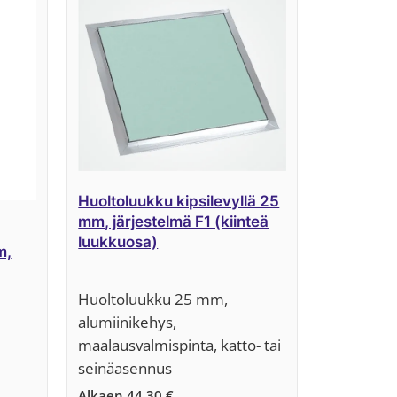
Huoltoluukku kipsilevyllä 25
mm, järjestelmä F1 (kiinteä
luukkuosa)
m,
Huoltoluukku 25 mm,
alumiinikehys,
maalausvalmispinta, katto- tai
seinäasennus
Alkaen
44,30
€