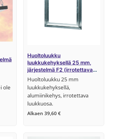
Huoltoluukku
telmä
luukkukehyksellä 25 mm,
järjestelmä F2 (irrotettava
luukkuosa)
Huoltoluukku 25 mm
i ole
luukkukehyksellä,
alumiinikehys, irrotettava
luukkuosa.
Alkaen
39,60
€