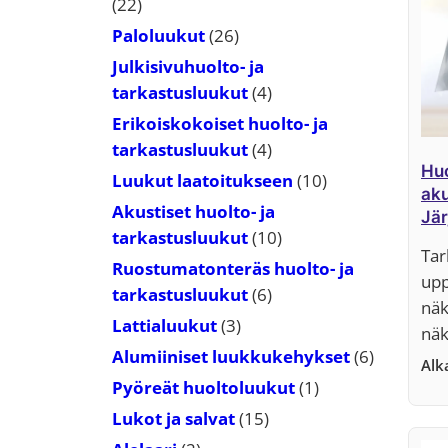
22
22
tuotetta
26
Paloluukut
26
tuotetta
Julkisivuhuolto- ja
4
tarkastusluukut
4
tuotetta
Erikoiskokoiset huolto- ja
4
tarkastusluukut
4
Huo
tuotetta
10
Luukut laatoitukseen
10
aku
tuotetta
Akustiset huolto- ja
Jär
10
tarkastusluukut
10
Tar
tuotetta
Ruostumatonteräs huolto- ja
upp
6
tarkastusluukut
6
näk
tuotetta
3
Lattialuukut
3
näk
tuotetta
6
Alumiiniset luukkukehykset
6
Al
tuotetta
1
Pyöreät huoltoluukut
1
tuote
15
Lukot ja salvat
15
tuotetta