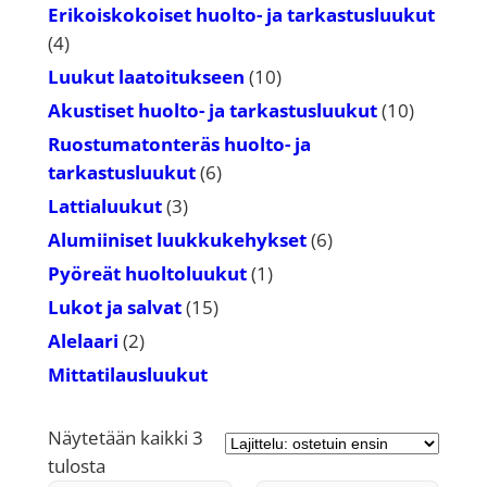
tuotetta
Erikoiskokoiset huolto- ja tarkastusluukut
4
4
tuotetta
10
Luukut laatoitukseen
10
tuotetta
10
Akustiset huolto- ja tarkastusluukut
10
tuotetta
Ruostumatonteräs huolto- ja
6
tarkastusluukut
6
tuotetta
3
Lattialuukut
3
tuotetta
6
Alumiiniset luukkukehykset
6
tuotetta
1
Pyöreät huoltoluukut
1
tuote
15
Lukot ja salvat
15
tuotetta
2
Alelaari
2
tuotetta
Mittatilausluukut
Näytetään kaikki 3
Suosituimmat
tulosta