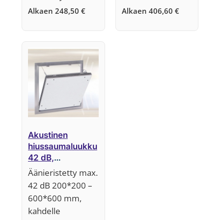
Alkaen
248,50
€
Alkaen
406,60
€
Akustinen
hiussaumaluukku
42 dB,
järjestelmä F2
Äänieristetty max.
42 dB 200*200 –
600*600 mm,
kahdelle