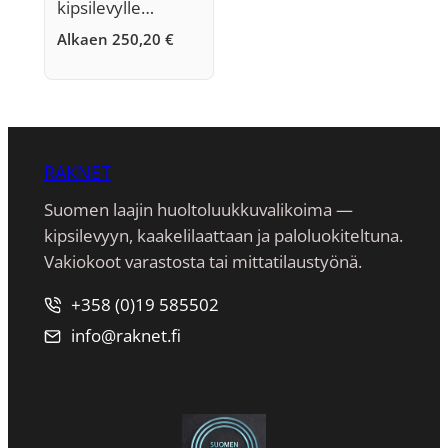
kipsilevylle…
Alkaen
250,20
€
RAKNET
Suomen laajin huoltoluukkuvalikoima —
kipsilevyyn, kaakeli­laattaan ja paloluokiteltuna.
Vakiokoot varastosta tai mittatilaustyönä.
+358 (0)19 585502
info@raknet.fi