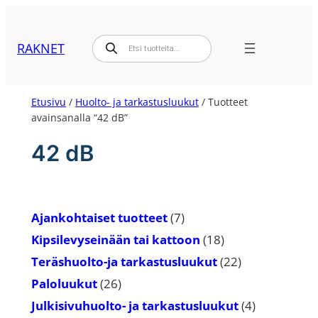
Siirry
sisältöön
Products
RAKNET
search
Etusivu
/
Huolto- ja tarkastusluukut
/ Tuotteet
avainsanalla “42 dB”
42 dB
7
Ajankohtaiset tuotteet
7
tuotetta
18
Kipsilevyseinään tai kattoon
18
tuotetta
22
Teräshuolto-ja tarkastusluukut
22
tuotetta
26
Paloluukut
26
tuotetta
4
Julkisivuhuolto- ja tarkastusluukut
4