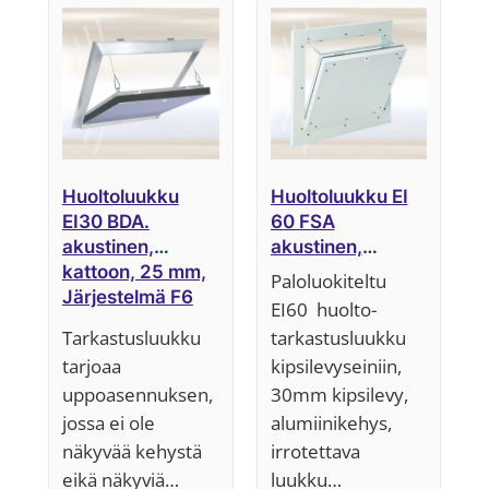
ensin
Huoltoluukku
Huoltoluukku EI
EI30 BDA.
60 FSA
akustinen,
akustinen,
kattoon, 25 mm,
osastoiva tai
Paloluokiteltu
Järjestelmä F6
kantava seinä,
EI60 huolto-
30 mm,
Tarkastusluukku
tarkastusluukku
Järjestelmä F5
tarjoaa
kipsilevyseiniin,
uppoasennuksen,
30mm kipsilevy,
jossa ei ole
alumiinikehys,
näkyvää kehystä
irrotettava
eikä näkyviä…
luukku…