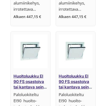
alumiinikehys,
alumiinikehys,
irrotettava…
irrotettava…
Alkaen
447,15
€
Alkaen
447,15
€
Huoltoluukku EI
Huoltoluukku EI
90 FS osastoiva
90 FS osastoiva
tai kantava seinä,
tai kantava seinä,
45 mm,
40 mm,
Paloluokiteltu
Paloluokiteltu
Järjestelmä F5
Järjestelmä F5
EI90 huolto-
EI90 huolto-