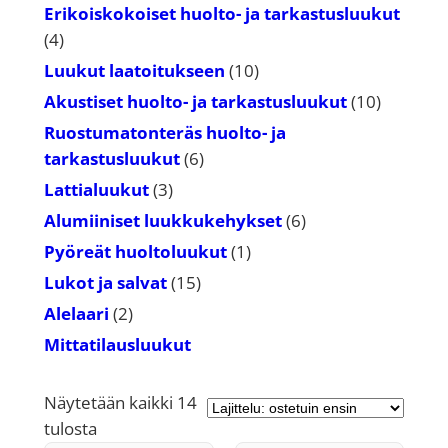
tuotetta
Erikoiskokoiset huolto- ja tarkastusluukut
4
4
tuotetta
10
Luukut laatoitukseen
10
tuotetta
10
Akustiset huolto- ja tarkastusluukut
10
tuotetta
Ruostumatonteräs huolto- ja
6
tarkastusluukut
6
tuotetta
3
Lattialuukut
3
tuotetta
6
Alumiiniset luukkukehykset
6
tuotetta
1
Pyöreät huoltoluukut
1
tuote
15
Lukot ja salvat
15
tuotetta
2
Alelaari
2
tuotetta
Mittatilausluukut
Näytetään kaikki 14
Suosituimmat
tulosta