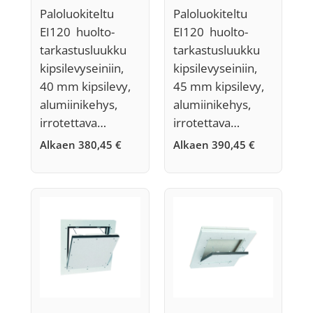
40 mm,
45 mm,
Paloluokiteltu
Paloluokiteltu
Järjestelmä F5
Järjestelmä F5
EI120 huolto-
EI120 huolto-
tarkastusluukku
tarkastusluukku
kipsilevyseiniin,
kipsilevyseiniin,
40 mm kipsilevy,
45 mm kipsilevy,
alumiinikehys,
alumiinikehys,
irrotettava…
irrotettava…
Alkaen
380,45
€
Alkaen
390,45
€