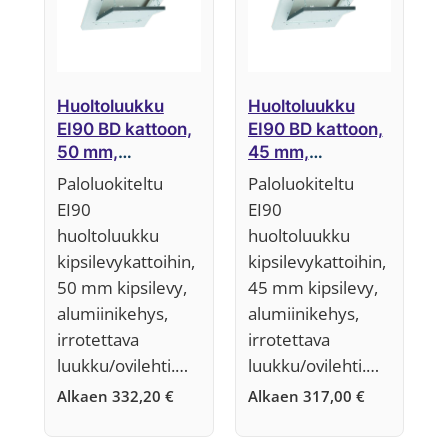
Huoltoluukku
Huoltoluukku
EI90 BD kattoon,
EI90 BD kattoon,
50 mm,
45 mm,
Järjestelmä F6
Järjestelmä F6
Paloluokiteltu
Paloluokiteltu
EI90
EI90
huoltoluukku
huoltoluukku
kipsilevykattoihin,
kipsilevykattoihin,
50 mm kipsilevy,
45 mm kipsilevy,
alumiinikehys,
alumiinikehys,
irrotettava
irrotettava
luukku/ovilehti.…
luukku/ovilehti.…
Alkaen
332,20
€
Alkaen
317,00
€