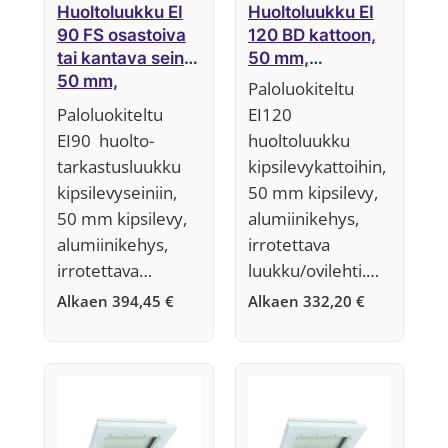
Huoltoluukku EI
Huoltoluukku EI
90 FS osastoiva
120 BD kattoon,
tai kantava seinä,
50 mm,
50 mm,
Järjestelmä F6
Paloluokiteltu
Järjestelmä F5
Paloluokiteltu
EI120
EI90 huolto-
huoltoluukku
tarkastusluukku
kipsilevykattoihin,
kipsilevyseiniin,
50 mm kipsilevy,
50 mm kipsilevy,
alumiinikehys,
alumiinikehys,
irrotettava
irrotettava…
luukku/ovilehti.…
Alkaen
394,45
€
Alkaen
332,20
€