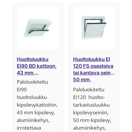
Huoltoluukku
Huoltoluukku EI
EI90 BD kattoon,
120 FS osastoiva
43 mm,
tai kantava seinä,
Järjestelmä F6
50 mm,
Paloluokiteltu
Järjestelmä F5
EI90
Paloluokiteltu
huoltoluukku
EI120 huolto-
kipsilevykattoihin,
tarkastusluukku
43 mm kipsilevy,
kipsilevyseiniin,
alumiinikehys,
50 mm kipsilevy,
irrotettava
alumiinikehys,