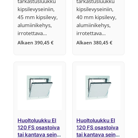
tarkastusluukku
tarkastusluukku
kipsilevyseiniin,
kipsilevyseiniin,
45 mm kipsilevy,
40 mm kipsilevy,
alumiinikehys,
alumiinikehys,
irrotettava…
irrotettava…
Alkaen
390,45
€
Alkaen
380,45
€
Huoltoluukku EI
Huoltoluukku EI
120 FS osastoiva
120 FS osastoiva
tai kantava seinä,
tai kantava seinä,