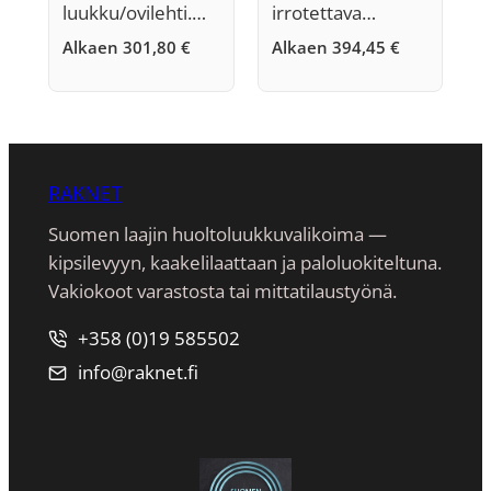
luukku/ovilehti.…
irrotettava…
Alkaen
301,80
€
Alkaen
394,45
€
RAKNET
Suomen laajin huoltoluukkuvalikoima —
kipsilevyyn, kaakeli­laattaan ja paloluokiteltuna.
Vakiokoot varastosta tai mittatilaustyönä.
+358 (0)19 585502
info@raknet.fi