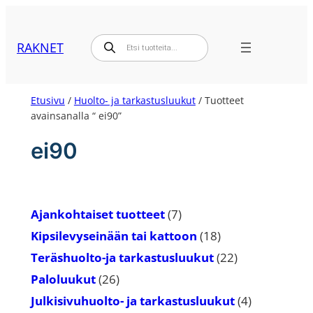
Siirry
sisältöön
Products
RAKNET
search
Etusivu
/
Huolto- ja tarkastusluukut
/ Tuotteet
avainsanalla “ ei90”
ei90
7
Ajankohtaiset tuotteet
7
tuotetta
18
Kipsilevyseinään tai kattoon
18
tuotetta
22
Teräshuolto-ja tarkastusluukut
22
tuotetta
26
Paloluukut
26
tuotetta
4
Julkisivuhuolto- ja tarkastusluukut
4