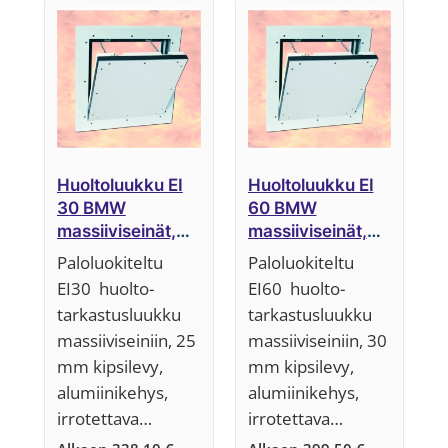
ensin
Huoltoluukku EI
Huoltoluukku EI
30 BMW
60 BMW
massiiviseinät,
massiiviseinät,
25 mm,
30 mm,
Paloluokiteltu
Paloluokiteltu
Järjestelmä F5
Järjestelmä F5
EI30 huolto-
EI60 huolto-
tarkastusluukku
tarkastusluukku
massiiviseiniin, 25
massiiviseiniin, 30
mm kipsilevy,
mm kipsilevy,
alumiinikehys,
alumiinikehys,
irrotettava…
irrotettava…