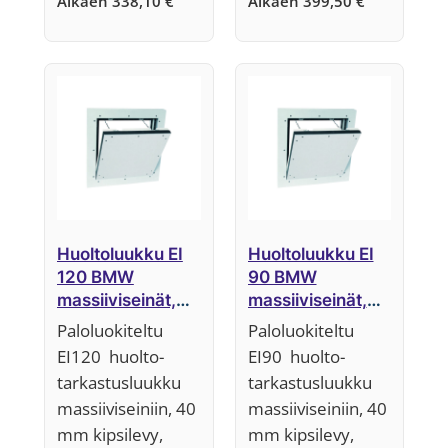
Alkaen
338,10
€
Alkaen
399,50
€
Huoltoluukku EI
Huoltoluukku EI
120 BMW
90 BMW
massiiviseinät,
massiiviseinät,
40 mm,
40 mm,
Paloluokiteltu
Paloluokiteltu
Järjestelmä F5
Järjestelmä F5
EI120 huolto-
EI90 huolto-
tarkastusluukku
tarkastusluukku
massiiviseiniin, 40
massiiviseiniin, 40
mm kipsilevy,
mm kipsilevy,