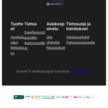
Tuotte
Tietoa
Asiakasp
Tietosuoja ja
et
alvelu
toimitukset
Soveltuvuust
Huoltolu
Ota
Toimitusehdot
aulukko
ukut
yhteyttä
Tietosuojalauseke
Asennusvide
Mittatila
Palautukset
ot
us
Raknet.fi verkkokaupan toimittaa
OSU AGENCY