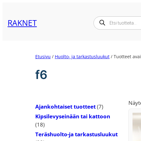
Siirry
sisältöön
Products
RAKNET
search
Etusivu
/
Huolto- ja tarkastusluukut
/ Tuotteet avai
f6
Näyte
7
Ajankohtaiset tuotteet
7
tuotetta
Kipsilevyseinään tai kattoon
18
18
tuotetta
Teräshuolto-ja tarkastusluukut