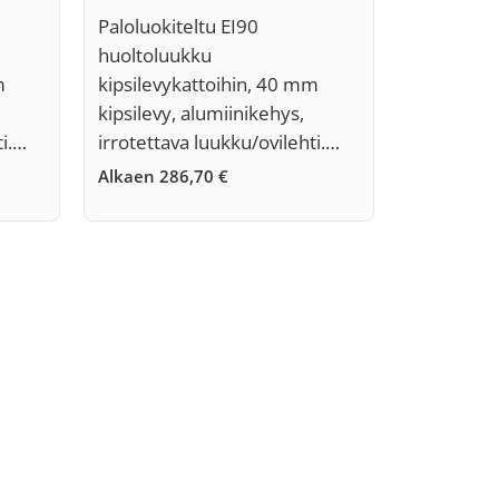
Paloluokiteltu EI90
huoltoluukku
m
kipsilevykattoihin, 40 mm
kipsilevy, alumiinikehys,
ti.…
irrotettava luukku/ovilehti.…
Alkaen
286,70
€