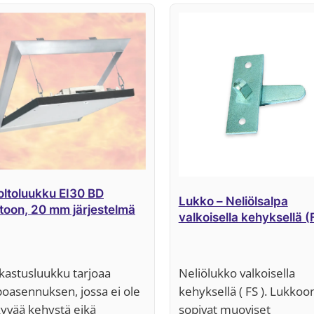
ltoluukku EI30 BD
Lukko – Neliölsalpa
toon, 20 mm järjestelmä
valkoisella kehyksellä (
kastusluukku tarjoaa
Neliölukko valkoisella
oasennuksen, jossa ei ole
kehyksellä ( FS ). Lukkoo
yvää kehystä eikä
sopivat muoviset