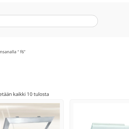
nsanalla “ f6”
Suosituimmat
tään kaikki 10 tulosta
ensin