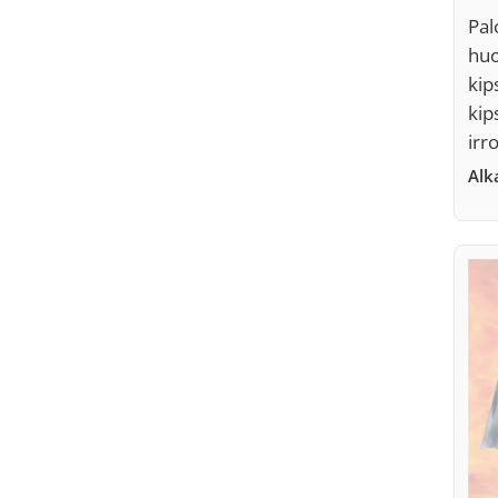
Pal
huo
kip
kip
irr
Al