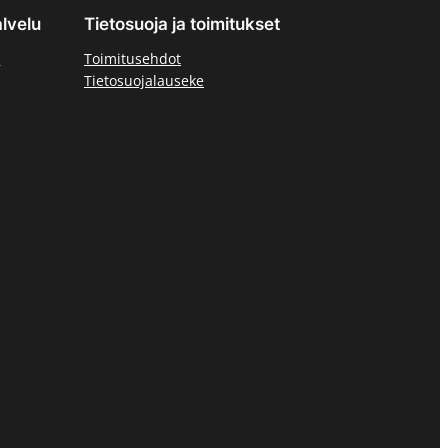
lvelu
Tietosuoja ja toimitukset
ä
Toimitusehdot
Tietosuojalauseke