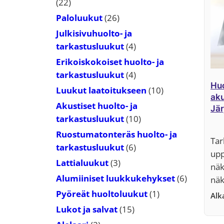
22
22
tuotetta
26
Paloluukut
26
tuotetta
Julkisivuhuolto- ja
4
tarkastusluukut
4
tuotetta
Erikoiskokoiset huolto- ja
4
tarkastusluukut
4
Huo
tuotetta
10
Luukut laatoitukseen
10
aku
tuotetta
Akustiset huolto- ja
Jär
10
tarkastusluukut
10
tuotetta
Ruostumatonteräs huolto- ja
Tar
6
tarkastusluukut
6
upp
tuotetta
3
Lattialuukut
3
näk
tuotetta
6
Alumiiniset luukkukehykset
6
näk
tuotetta
1
Pyöreät huoltoluukut
1
Al
tuote
15
Lukot ja salvat
15
tuotetta