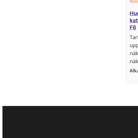
Huo
kat
F6
Tar
upp
näk
näk
Al