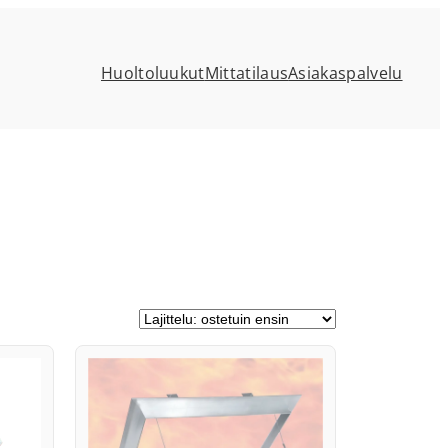
Huoltoluukut
Mittatilaus
Asiakaspalvelu