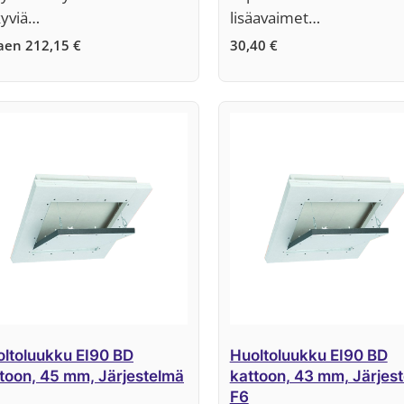
yviä…
lisäavaimet…
kaen
212,15
€
30,40
€
ltoluukku EI90 BD
Huoltoluukku EI90 BD
toon, 45 mm, Järjestelmä
kattoon, 43 mm, Järjes
F6