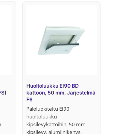
Huoltoluukku EI90 BD
FS)
kattoon, 50 mm, Järjestelmä
F6
Paloluokiteltu EI90
huoltoluukku
n
kipsilevykattoihin, 50 mm
kipsilevy, alumiinikehys,