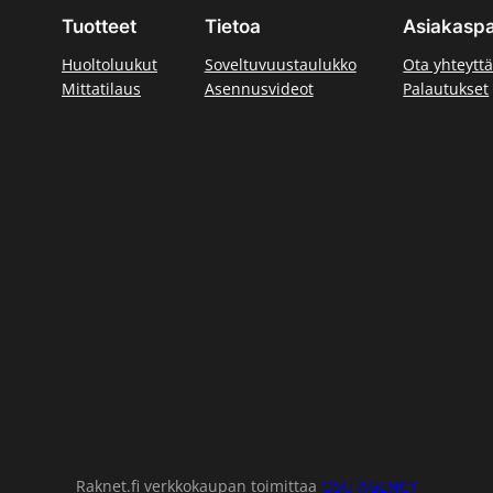
Tuotteet
Tietoa
Asiakaspa
Huoltoluukut
Soveltuvuustaulukko
Ota yhteytt
Mittatilaus
Asennusvideot
Palautukset
Raknet.fi verkkokaupan toimittaa
OSU AGENCY