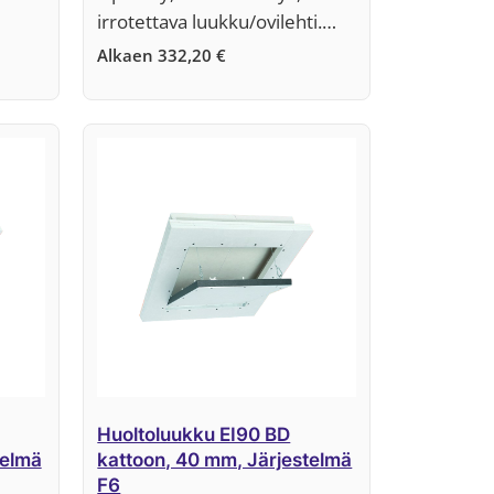
irrotettava luukku/ovilehti.…
Alkaen
332,20
€
Huoltoluukku EI90 BD
telmä
kattoon, 40 mm, Järjestelmä
F6