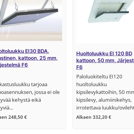
ltoluukku EI30 BDA.
Huoltoluukku EI 120 BD
stinen, kattoon, 25 mm,
kattoon, 50 mm, Järjes
jestelmä F6
F6
Paloluokiteltu EI120
kastusluukku tarjoaa
huoltoluukku
oasennuksen, jossa ei ole
kipsilevykattoihin, 50 m
yvää kehystä eikä
kipsilevy, alumiinikehys,
yviä…
irrotettava luukku/ovileh
kaen
248,50
€
Alkaen
332,20
€