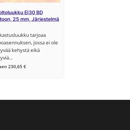
ltoluukku EI30 BD
toon, 25 mm, Järjestelmä
kastusluukku tarjoaa
oasennuksen, jossa ei ole
yvää kehystä eikä
yviä…
kaen
230,65
€