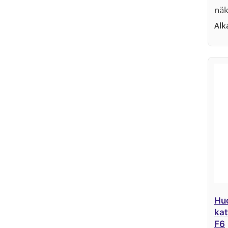
näk
Al
Huo
kat
F6