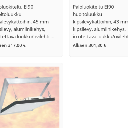
oluokiteltu EI90
Paloluokiteltu EI90
ltoluukku
huoltoluukku
silevykattoihin, 45 mm
kipsilevykattoihin, 43 m
silevy, alumiinikehys,
kipsilevy, alumiinikehys,
otettava luukku/ovilehti.…
irrotettava luukku/ovileh
kaen
317,00
€
Alkaen
301,80
€