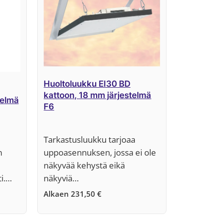
Huoltoluukku EI30 BD
kattoon, 18 mm järjestelmä
telmä
F6
Tarkastusluukku tarjoaa
m
uppoasennuksen, jossa ei ole
näkyvää kehystä eikä
ti.…
näkyviä…
Alkaen
231,50
€