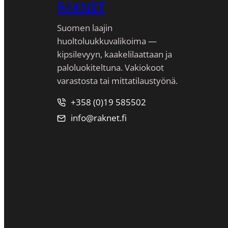
RAKNET
Suomen laajin
huoltoluukkuvalikoima —
kipsilevyyn, kaakeli­laattaan ja
paloluokiteltuna. Vakiokoot
varastosta tai mittatilaustyönä.
+358 (0)19 585502
info@raknet.fi