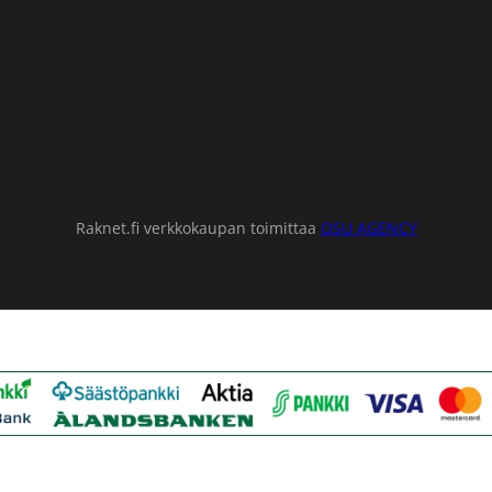
Raknet.fi verkkokaupan toimittaa
OSU AGENCY