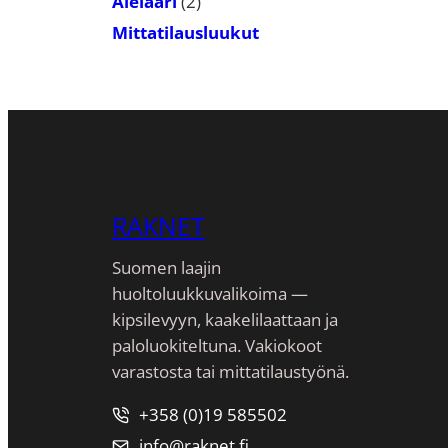
2
Alelaari
2
tuotetta
Mittatilausluukut
RAKNET
Suomen laajin
huoltoluukkuvalikoima —
kipsilevyyn, kaakeli­laattaan ja
paloluokiteltuna. Vakiokoot
varastosta tai mittatilaustyönä.
+358 (0)19 585502
info@raknet.fi