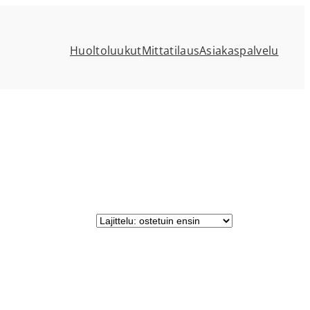
Huoltoluukut
Mittatilaus
Asiakaspalvelu