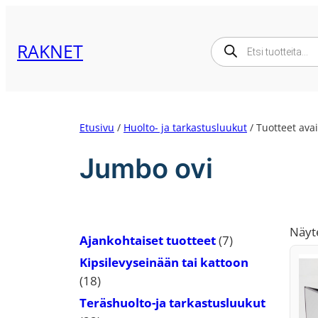
Siirry
sisältöön
Products
RAKNET
search
Etusivu
/
Huolto- ja tarkastusluukut
/ Tuotteet ava
Jumbo ovi
Näyt
7
Ajankohtaiset tuotteet
7
tuotetta
Kipsilevyseinään tai kattoon
18
18
tuotetta
Teräshuolto-ja tarkastusluukut