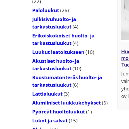
22
22
tuotetta
26
Paloluukut
26
tuotetta
Julkisivuhuolto- ja
4
tarkastusluukut
4
tuotetta
Erikoiskokoiset huolto- ja
4
tarkastusluukut
4
tuotetta
10
Luukut laatoitukseen
10
Huo
mon
tuotetta
Akustiset huolto- ja
Tuo
10
tarkastusluukut
10
mit
Jum
tuotetta
Ruostumatonteräs huolto- ja
val
6
tarkastusluukut
6
yhd
tuotetta
3
Lattialuukut
3
ovi
tuotetta
6
Alumiiniset luukkukehykset
6
tuotetta
1
Pyöreät huoltoluukut
1
tuote
15
Lukot ja salvat
15
tuotetta