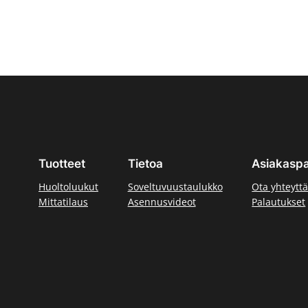
Tuotteet
Tietoa
Asiakaspa
Huoltoluukut
Soveltuvuustaulukko
Ota yhteytt
Mittatilaus
Asennusvideot
Palautukset