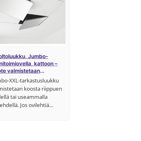
ltoluukku, Jumbo-
itoimiovella, kattoon –
te valmistetaan
tatilaustyönä
bo-XXL-tarkastusluukku
mistetaan koosta riippuen
ellä tai useammalla
lehdellä. Jos ovilehtiä…