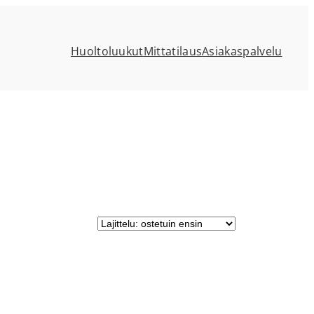
Huoltoluukut
Mittatilaus
Asiakaspalvelu