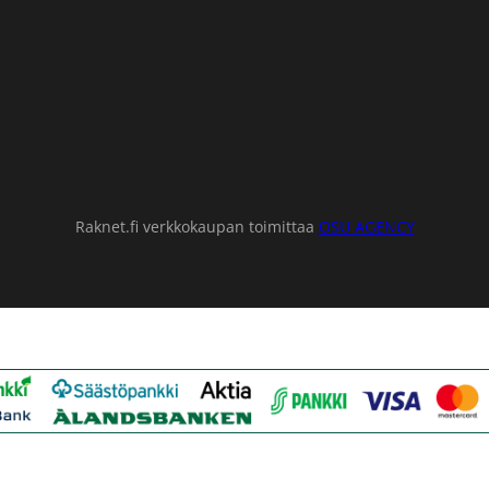
Raknet.fi verkkokaupan toimittaa
OSU AGENCY