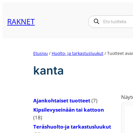
Siirry
sisältöön
Products
RAKNET
search
Etusivu
/
Huolto- ja tarkastusluukut
/ Tuotteet avai
kanta
Näyt
7
Ajankohtaiset tuotteet
7
tuotetta
Kipsilevyseinään tai kattoon
18
18
tuotetta
Teräshuolto-ja tarkastusluukut