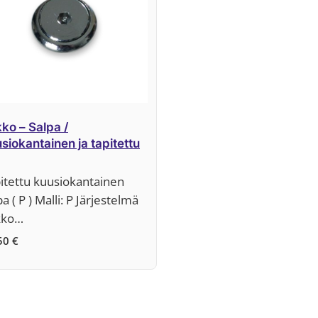
ko – Salpa /
siokantainen ja tapitettu
itettu kuusiokantainen
pa ( P ) Malli: P Järjestelmä
kko…
50
€