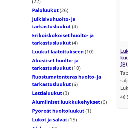
22
22
tuotetta
26
Paloluukut
26
tuotetta
Julkisivuhuolto- ja
4
tarkastusluukut
4
tuotetta
Erikoiskokoiset huolto- ja
4
tarkastusluukut
4
tuotetta
10
Luukut laatoitukseen
10
Luk
kuu
tuotetta
Akustiset huolto- ja
(P)
10
tarkastusluukut
10
Tap
tuotetta
Ruostumatonteräs huolto- ja
sal
6
tarkastusluukut
6
Lu
tuotetta
3
Lattialuukut
3
46,
tuotetta
6
Alumiiniset luukkukehykset
6
tuotetta
1
Pyöreät huoltoluukut
1
tuote
15
Lukot ja salvat
15
tuotetta