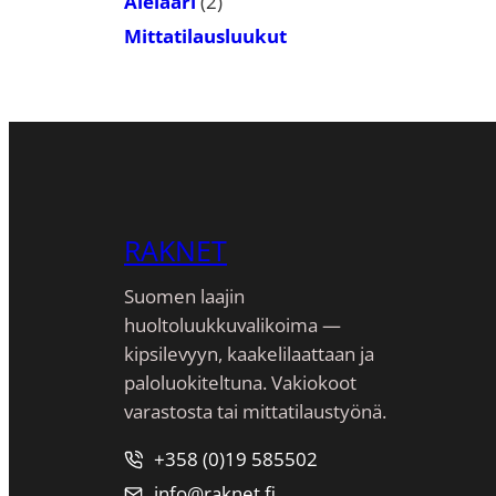
2
Alelaari
2
tuotetta
Mittatilausluukut
RAKNET
Suomen laajin
huoltoluukkuvalikoima —
kipsilevyyn, kaakeli­laattaan ja
paloluokiteltuna. Vakiokoot
varastosta tai mittatilaustyönä.
+358 (0)19 585502
info@raknet.fi