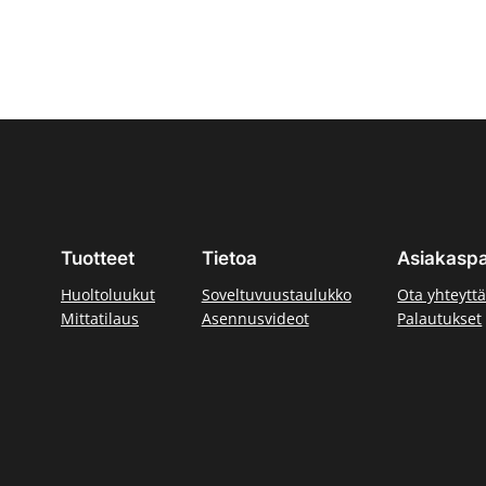
Tuotteet
Tietoa
Asiakaspa
Huoltoluukut
Soveltuvuustaulukko
Ota yhteytt
Mittatilaus
Asennusvideot
Palautukset