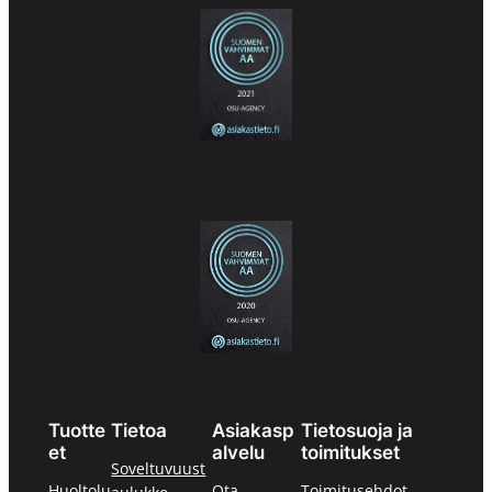
Tuotte
Tietoa
Asiakasp
Tietosuoja ja
et
alvelu
toimitukset
Soveltuvuust
Huoltolu
Ota
Toimitusehdot