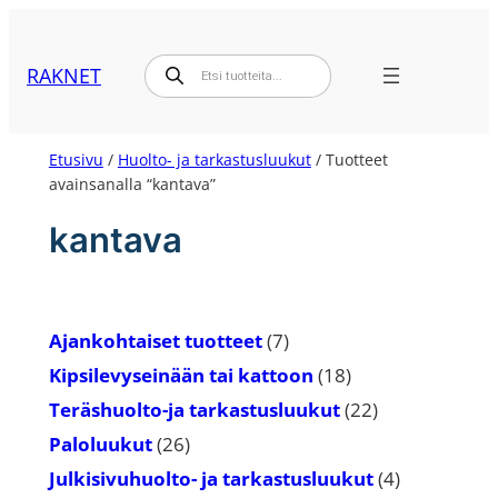
Siirry
sisältöön
Products
RAKNET
search
Etusivu
/
Huolto- ja tarkastusluukut
/ Tuotteet
avainsanalla “kantava”
kantava
7
Ajankohtaiset tuotteet
7
tuotetta
18
Kipsilevyseinään tai kattoon
18
tuotetta
22
Teräshuolto-ja tarkastusluukut
22
tuotetta
26
Paloluukut
26
tuotetta
4
Julkisivuhuolto- ja tarkastusluukut
4