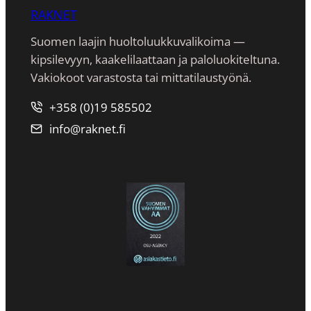
RAKNET
Suomen laajin huoltoluukkuvalikoima —
kipsilevyyn, kaakeli­laattaan ja paloluokiteltuna.
Vakiokoot varastosta tai mittatilaustyönä.
+358 (0)19 585502
info@raknet.fi