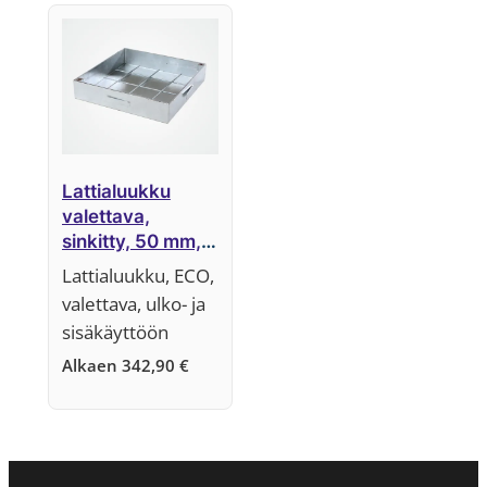
Lattialuukku
valettava,
sinkitty, 50 mm,
irrotettava
Lattialuukku, ECO,
kansiosa,
valettava, ulko- ja
järjestelmä ECO
sisäkäyttöön
Alkaen
342,90
€