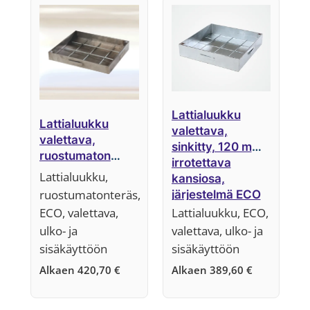
ensin
Lattialuukku
Lattialuukku
valettava,
valettava,
sinkitty, 120 mm,
ruostumaton
irrotettava
teräs, 50 mm,
Lattialuukku,
kansiosa,
irrotettava
ruostumatonteräs,
järjestelmä ECO
kansiosa,
ECO, valettava,
Lattialuukku, ECO,
järjestelmä ECO
ulko- ja
valettava, ulko- ja
sisäkäyttöön
sisäkäyttöön
Alkaen
420,70
€
Alkaen
389,60
€