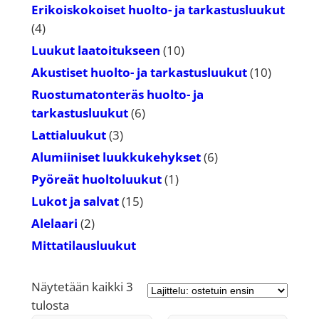
tuotetta
Erikoiskokoiset huolto- ja tarkastusluukut
4
4
tuotetta
10
Luukut laatoitukseen
10
tuotetta
10
Akustiset huolto- ja tarkastusluukut
10
tuotetta
Ruostumatonteräs huolto- ja
6
tarkastusluukut
6
tuotetta
3
Lattialuukut
3
tuotetta
6
Alumiiniset luukkukehykset
6
tuotetta
1
Pyöreät huoltoluukut
1
tuote
15
Lukot ja salvat
15
tuotetta
2
Alelaari
2
tuotetta
Mittatilausluukut
Näytetään kaikki 3
Suosituimmat
tulosta