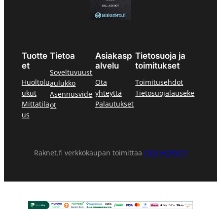
Tuotte
Tietoa
Asiakasp
Tietosuoja ja
et
alvelu
toimitukset
Soveltuvuust
Huoltolu
Ota
Toimitusehdot
aulukko
ukut
yhteyttä
Tietosuojalauseke
Asennusvide
Mittatila
Palautukset
ot
us
Raknet.fi verkkokaupan toimittaa
OSU AGENCY