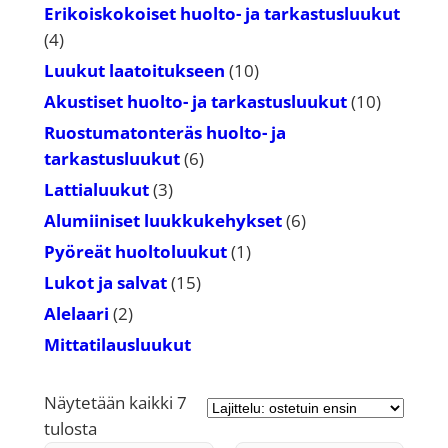
tuotetta
Erikoiskokoiset huolto- ja tarkastusluukut
4
4
tuotetta
10
Luukut laatoitukseen
10
tuotetta
10
Akustiset huolto- ja tarkastusluukut
10
tuotetta
Ruostumatonteräs huolto- ja
6
tarkastusluukut
6
tuotetta
3
Lattialuukut
3
tuotetta
6
Alumiiniset luukkukehykset
6
tuotetta
1
Pyöreät huoltoluukut
1
tuote
15
Lukot ja salvat
15
tuotetta
2
Alelaari
2
tuotetta
Mittatilausluukut
Näytetään kaikki 7
Suosituimmat
tulosta