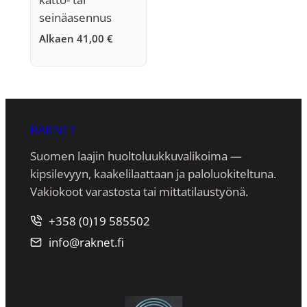
seinäasennus
Alkaen
41,00
€
RAKNET
Suomen laajin huoltoluukkuvalikoima —
kipsilevyyn, kaakeli­laattaan ja paloluokiteltuna.
Vakiokoot varastosta tai mittatilaustyönä.
+358 (0)19 585502
info@raknet.fi