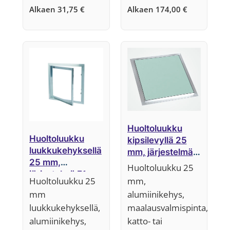
Alkaen
31,75
€
Alkaen
174,00
€
Huoltoluukku
Huoltoluukku
kipsilevyllä 25
luukkukehyksellä
mm, järjestelmä
25 mm,
F1 (kiinteä
Huoltoluukku 25
järjestelmä F1
luukkuosa)
Huoltoluukku 25
mm,
(kiinteä
mm
alumiinikehys,
luukkuosa)
luukkukehyksellä,
maalausvalmispinta,
alumiinikehys,
katto- tai