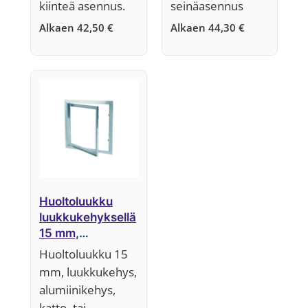
kiinteä asennus.
seinäasennus
Alkaen
42,50
€
Alkaen
44,30
€
Huoltoluukku
luukkukehyksellä
15 mm,
järjestelmä F1
Huoltoluukku 15
(kiinteä
mm, luukkukehys,
luukkuosa)
alumiinikehys,
katto- tai