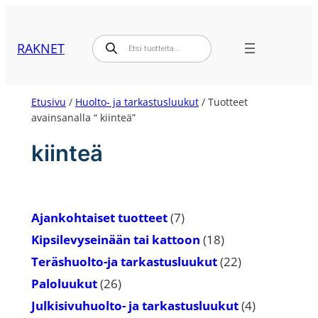
Siirry
sisältöön
Products
RAKNET
search
Etusivu
/
Huolto- ja tarkastusluukut
/ Tuotteet
avainsanalla “ kiinteä”
kiinteä
7
Ajankohtaiset tuotteet
7
tuotetta
18
Kipsilevyseinään tai kattoon
18
tuotetta
22
Teräshuolto-ja tarkastusluukut
22
tuotetta
26
Paloluukut
26
tuotetta
4
Julkisivuhuolto- ja tarkastusluukut
4