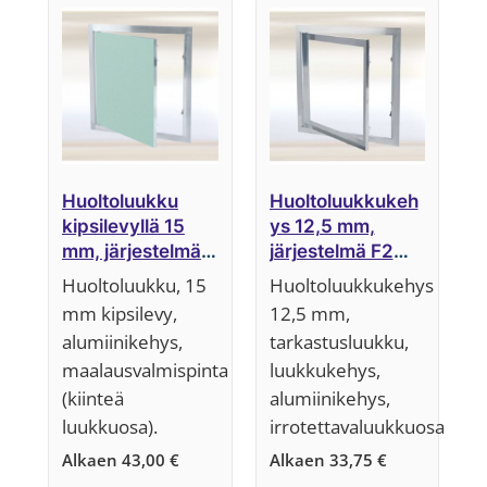
ensin
Huoltoluukku
Huoltoluukkukeh
kipsilevyllä 15
ys 12,5 mm,
mm, järjestelmä
järjestelmä F2
F1 (kiinteä
(irrotettava
Huoltoluukku, 15
Huoltoluukkukehys
luukkuosa)
luukkuosa)
mm kipsilevy,
12,5 mm,
alumiinikehys,
tarkastusluukku,
maalausvalmispinta
luukkukehys,
(kiinteä
alumiinikehys,
luukkuosa).
irrotettavaluukkuosa
Alkaen
43,00
€
Alkaen
33,75
€