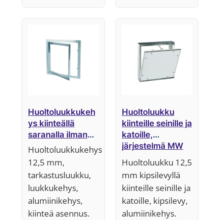
Huoltoluukkukeh
Huoltoluukku
ys kiinteällä
kiinteille seinille ja
saranalla ilman
katoille,
kipsilevyä,
järjestelmä MW
Huoltoluukkukehys
järjestelmä F1
12,5 mm,
Huoltoluukku 12,5
tarkastusluukku,
mm kipsilevyllä
luukkukehys,
kiinteille seinille ja
alumiinikehys,
katoille, kipsilevy,
kiinteä asennus.
alumiinikehys.