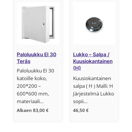
ensin
Paloluukku EI 30
Lukko – Salpa /
Teräs
Kuusiokantainen
(H)
Paloluukku EI 30
katoille koko,
Kuusiokantainen
200*200 –
salpa ( H ) Malli: H
600*600 mm,
Järjestelmä Lukko
materiaali…
sopii…
Alkaen
83,00
€
46,50
€