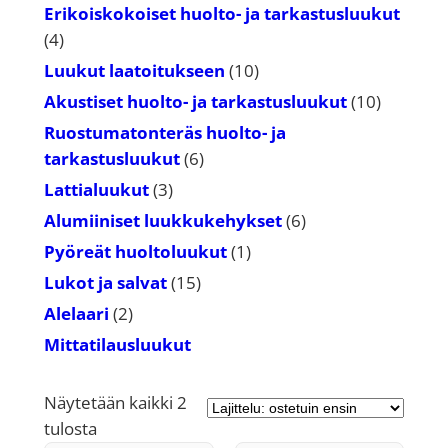
tuotetta
Erikoiskokoiset huolto- ja tarkastusluukut
4
4
tuotetta
10
Luukut laatoitukseen
10
tuotetta
10
Akustiset huolto- ja tarkastusluukut
10
tuotetta
Ruostumatonteräs huolto- ja
6
tarkastusluukut
6
tuotetta
3
Lattialuukut
3
tuotetta
6
Alumiiniset luukkukehykset
6
tuotetta
1
Pyöreät huoltoluukut
1
tuote
15
Lukot ja salvat
15
tuotetta
2
Alelaari
2
tuotetta
Mittatilausluukut
Näytetään kaikki 2
Suosituimmat
tulosta