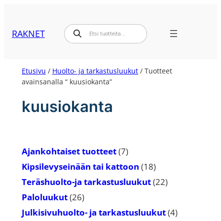
Siirry
sisältöön
Products
RAKNET
search
Etusivu
/
Huolto- ja tarkastusluukut
/ Tuotteet
avainsanalla “ kuusiokanta”
kuusiokanta
7
Ajankohtaiset tuotteet
7
tuotetta
18
Kipsilevyseinään tai kattoon
18
tuotetta
22
Teräshuolto-ja tarkastusluukut
22
tuotetta
26
Paloluukut
26
tuotetta
4
Julkisivuhuolto- ja tarkastusluukut
4