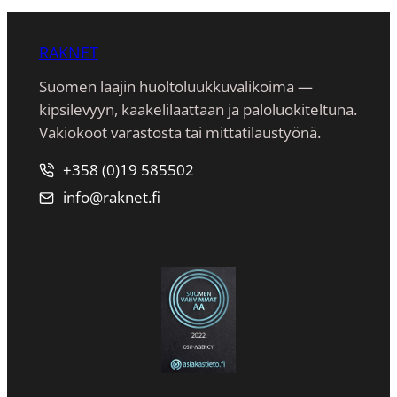
RAKNET
Suomen laajin huoltoluukkuvalikoima —
kipsilevyyn, kaakeli­laattaan ja paloluokiteltuna.
Vakiokoot varastosta tai mittatilaustyönä.
+358 (0)19 585502
info@raknet.fi