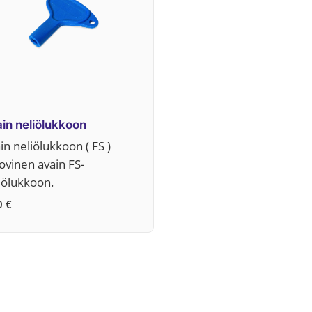
in neliölukkoon
in neliölukkoon ( FS )
vinen avain FS-
iölukkoon.
0
€