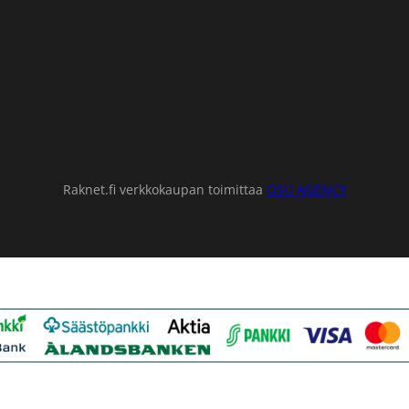
Raknet.fi verkkokaupan toimittaa
OSU AGENCY