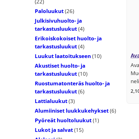
22
22
tuotetta
26
Paloluukut
26
tuotetta
Julkisivuhuolto- ja
4
tarkastusluukut
4
tuotetta
Erikoiskokoiset huolto- ja
4
tarkastusluukut
4
tuotetta
10
Luukut laatoitukseen
10
Ava
tuotetta
Ava
Akustiset huolto- ja
Muo
10
tarkastusluukut
10
nel
tuotetta
Ruostumatonteräs huolto- ja
6
tarkastusluukut
6
2,1
tuotetta
3
Lattialuukut
3
tuotetta
6
Alumiiniset luukkukehykset
6
tuotetta
1
Pyöreät huoltoluukut
1
tuote
15
Lukot ja salvat
15
tuotetta