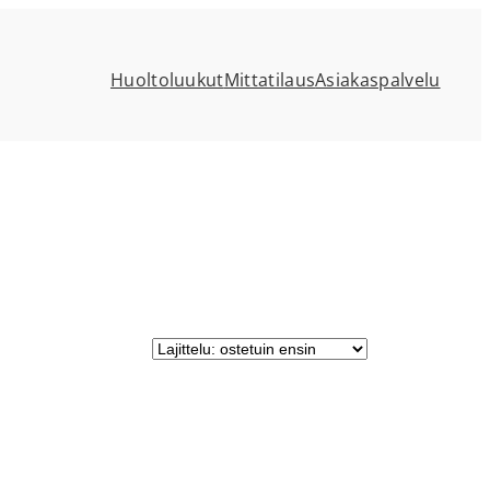
Huoltoluukut
Mittatilaus
Asiakaspalvelu