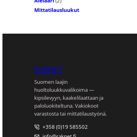
2
Alelaari
2
tuotetta
Mittatilausluukut
RAKNET
Suomen laajin
huoltoluukkuvalikoima —
kipsilevyyn, kaakeli­laattaan ja
paloluokiteltuna. Vakiokoot
varastosta tai mittatilaustyönä.
+358 (0)19 585502
info@raknet.fi