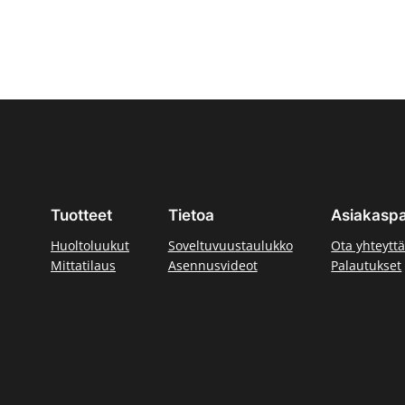
Tuotteet
Tietoa
Asiakaspa
Huoltoluukut
Soveltuvuustaulukko
Ota yhteytt
Mittatilaus
Asennusvideot
Palautukset