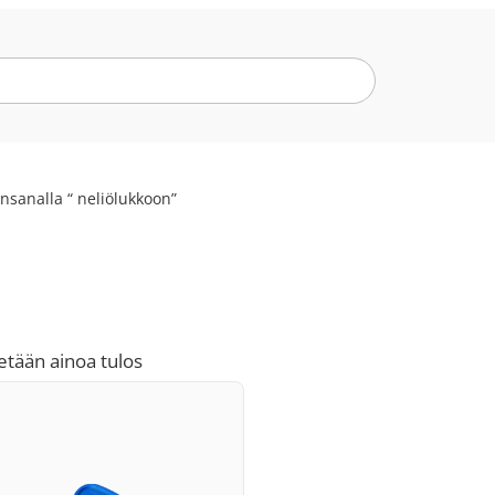
nsanalla “ neliölukkoon”
etään ainoa tulos