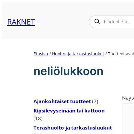
Siirry
sisältöön
Products
RAKNET
search
Etusivu
/
Huolto- ja tarkastusluukut
/ Tuotteet avai
neliölukkoon
Näyt
7
Ajankohtaiset tuotteet
7
tuotetta
Kipsilevyseinään tai kattoon
18
18
tuotetta
Teräshuolto-ja tarkastusluukut