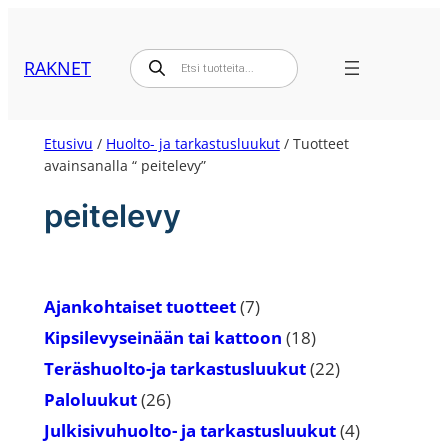
Siirry
sisältöön
Products
RAKNET
search
Etusivu
/
Huolto- ja tarkastusluukut
/ Tuotteet
avainsanalla “ peitelevy”
peitelevy
7
Ajankohtaiset tuotteet
7
tuotetta
18
Kipsilevyseinään tai kattoon
18
tuotetta
22
Teräshuolto-ja tarkastusluukut
22
tuotetta
26
Paloluukut
26
tuotetta
4
Julkisivuhuolto- ja tarkastusluukut
4