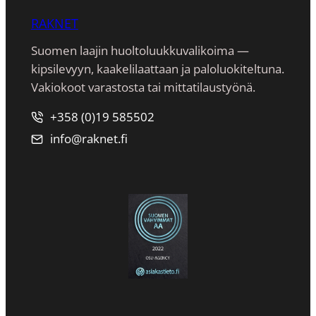
RAKNET
Suomen laajin huoltoluukkuvalikoima —
kipsilevyyn, kaakeli­laattaan ja paloluokiteltuna.
Vakiokoot varastosta tai mittatilaustyönä.
+358 (0)19 585502
info@raknet.fi