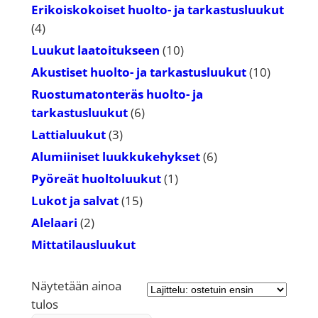
tuotetta
Erikoiskokoiset huolto- ja tarkastusluukut
4
4
tuotetta
10
Luukut laatoitukseen
10
tuotetta
10
Akustiset huolto- ja tarkastusluukut
10
tuotetta
Ruostumatonteräs huolto- ja
6
tarkastusluukut
6
tuotetta
3
Lattialuukut
3
tuotetta
6
Alumiiniset luukkukehykset
6
tuotetta
1
Pyöreät huoltoluukut
1
tuote
15
Lukot ja salvat
15
tuotetta
2
Alelaari
2
tuotetta
Mittatilausluukut
Näytetään ainoa
tulos