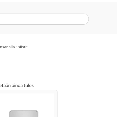
sanalla “ siisti”
etään ainoa tulos