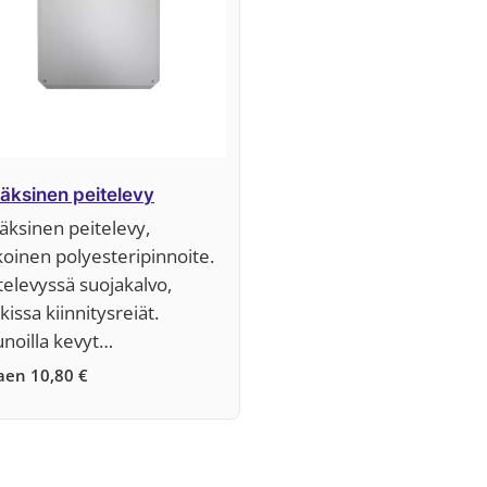
äksinen peitelevy
äksinen peitelevy,
koinen polyesteripinnoite.
televyssä suojakalvo,
kissa kiinnitysreiät.
noilla kevyt…
kaen
10,80
€