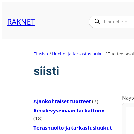
Siirry
sisältöön
Products
RAKNET
search
Etusivu
/
Huolto- ja tarkastusluukut
/ Tuotteet avain
siisti
Näyt
7
Ajankohtaiset tuotteet
7
tuotetta
Kipsilevyseinään tai kattoon
18
18
tuotetta
Teräshuolto-ja tarkastusluukut