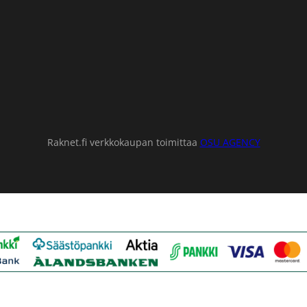
Raknet.fi verkkokaupan toimittaa
OSU AGENCY