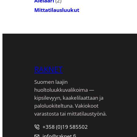
2
Alelaari
2
tuotetta
Mittatilausluukut
RAKNET
Suomen laajin
huoltoluukkuvalikoima —
kipsilevyyn, kaakeli­laattaan ja
paloluokiteltuna. Vakiokoot
varastosta tai mittatilaustyönä.
+358 (0)19 585502
info@raknet.fi