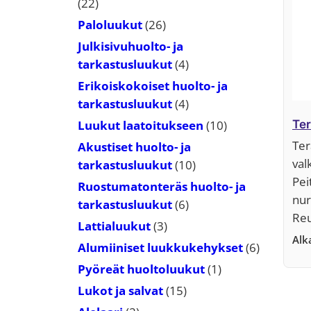
22
22
tuotetta
26
Paloluukut
26
tuotetta
Julkisivuhuolto- ja
4
tarkastusluukut
4
tuotetta
Erikoiskokoiset huolto- ja
4
tarkastusluukut
4
tuotetta
10
Luukut laatoitukseen
10
Ter
tuotetta
Ter
Akustiset huolto- ja
val
10
tarkastusluukut
10
Pei
tuotetta
Ruostumatonteräs huolto- ja
nur
6
tarkastusluukut
6
Reu
tuotetta
3
Lattialuukut
3
Al
tuotetta
6
Alumiiniset luukkukehykset
6
tuotetta
1
Pyöreät huoltoluukut
1
tuote
15
Lukot ja salvat
15
tuotetta