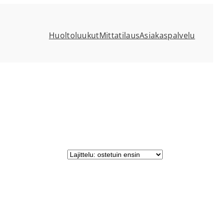
Huoltoluukut
Mittatilaus
Asiakaspalvelu