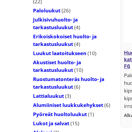
22
22
tuotetta
26
Paloluukut
26
tuotetta
Julkisivuhuolto- ja
4
tarkastusluukut
4
tuotetta
Erikoiskokoiset huolto- ja
4
tarkastusluukut
4
tuotetta
10
Luukut laatoitukseen
10
Huo
kat
tuotetta
Akustiset huolto- ja
F6
10
tarkastusluukut
10
Pal
tuotetta
Ruostumatonteräs huolto- ja
huo
6
tarkastusluukut
6
kip
tuotetta
3
Lattialuukut
3
kip
tuotetta
6
Alumiiniset luukkukehykset
6
irr
tuotetta
1
Pyöreät huoltoluukut
1
Al
tuote
15
Lukot ja salvat
15
tuotetta