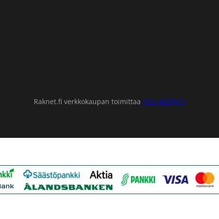
Raknet.fi verkkokaupan toimittaa
OSU AGENCY