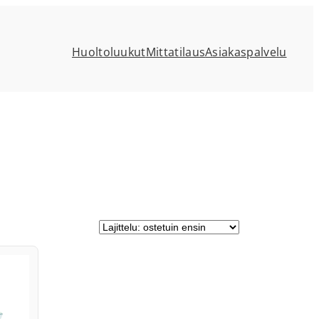
Huoltoluukut
Mittatilaus
Asiakaspalvelu