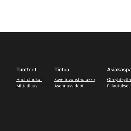
Tuotteet
Tietoa
Asiakaspa
Huoltoluukut
Soveltuvuustaulukko
Ota yhteytt
Mittatilaus
Asennusvideot
Palautukset