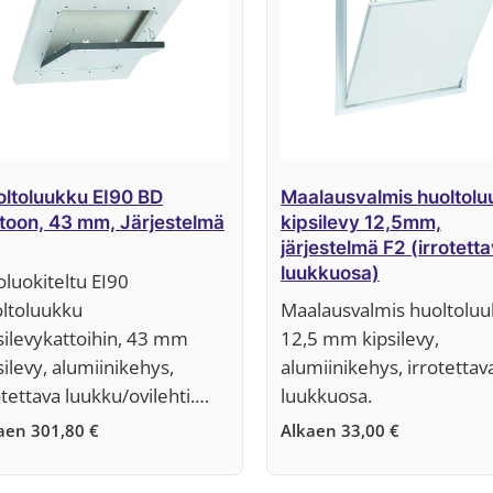
ltoluukku EI90 BD
Maalausvalmis huoltolu
toon, 43 mm, Järjestelmä
kipsilevy 12,5mm,
järjestelmä F2 (irrotett
luukkuosa)
oluokiteltu EI90
ltoluukku
Maalausvalmis huoltoluu
silevykattoihin, 43 mm
12,5 mm kipsilevy,
silevy, alumiinikehys,
alumiinikehys, irrotettav
otettava luukku/ovilehti.…
luukkuosa.
kaen
301,80
€
Alkaen
33,00
€