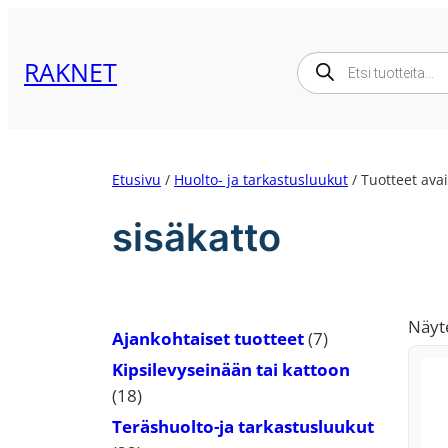
Siirry
sisältöön
Products
RAKNET
search
Etusivu
/
Huolto- ja tarkastusluukut
/ Tuotteet avai
sisäkatto
Näyte
7
Ajankohtaiset tuotteet
7
tuotetta
Kipsilevyseinään tai kattoon
18
18
tuotetta
Teräshuolto-ja tarkastusluukut