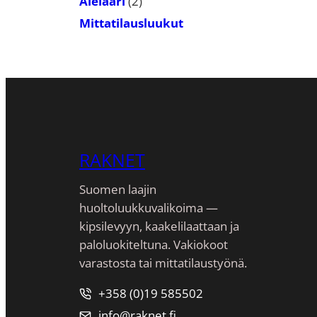
2
Alelaari
2
tuotetta
Mittatilausluukut
RAKNET
Suomen laajin
huoltoluukkuvalikoima —
kipsilevyyn, kaakeli­laattaan ja
paloluokiteltuna. Vakiokoot
varastosta tai mittatilaustyönä.
+358 (0)19 585502
info@raknet.fi