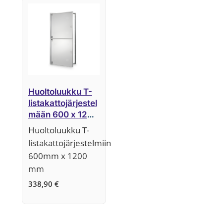
Huoltoluukku T-
listakattojärjestel
mään 600 x 1200
mm
Huoltoluukku T-
listakattojärjestelmiin
600mm x 1200
mm
338,90
€