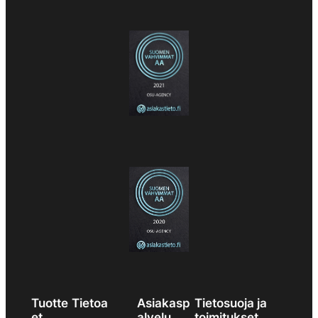
Tuotte
Tietoa
Asiakasp
Tietosuoja ja
et
alvelu
toimitukset