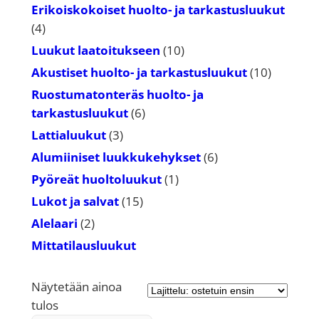
tuotetta
Erikoiskokoiset huolto- ja tarkastusluukut
4
4
tuotetta
10
Luukut laatoitukseen
10
tuotetta
10
Akustiset huolto- ja tarkastusluukut
10
tuotetta
Ruostumatonteräs huolto- ja
6
tarkastusluukut
6
tuotetta
3
Lattialuukut
3
tuotetta
6
Alumiiniset luukkukehykset
6
tuotetta
1
Pyöreät huoltoluukut
1
tuote
15
Lukot ja salvat
15
tuotetta
2
Alelaari
2
tuotetta
Mittatilausluukut
Näytetään ainoa
tulos