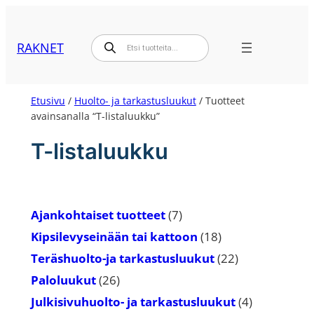
Siirry
sisältöön
Products
RAKNET
search
Etusivu
/
Huolto- ja tarkastusluukut
/ Tuotteet
avainsanalla “T-listaluukku”
T-listaluukku
7
Ajankohtaiset tuotteet
7
tuotetta
18
Kipsilevyseinään tai kattoon
18
tuotetta
22
Teräshuolto-ja tarkastusluukut
22
tuotetta
26
Paloluukut
26
tuotetta
4
Julkisivuhuolto- ja tarkastusluukut
4