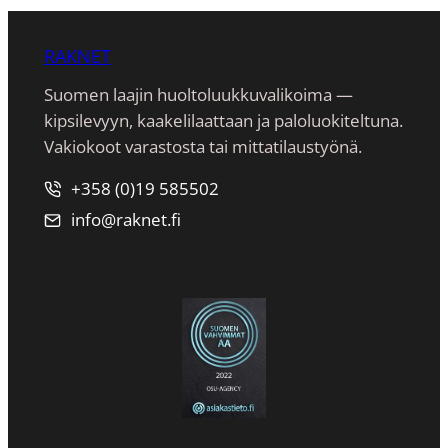
RAKNET
Suomen laajin huoltoluukkuvalikoima —
kipsilevyyn, kaakeli­laattaan ja paloluokiteltuna.
Vakiokoot varastosta tai mittatilaustyönä.
+358 (0)19 585502
info@raknet.fi