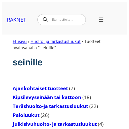
Siirry
sisältöön
Products
RAKNET
search
Etusivu
/
Huolto- ja tarkastusluukut
/ Tuotteet
avainsanalla “ seinille”
seinille
7
Ajankohtaiset tuotteet
7
tuotetta
18
Kipsilevyseinään tai kattoon
18
tuotetta
22
Teräshuolto-ja tarkastusluukut
22
tuotetta
26
Paloluukut
26
tuotetta
4
Julkisivuhuolto- ja tarkastusluukut
4