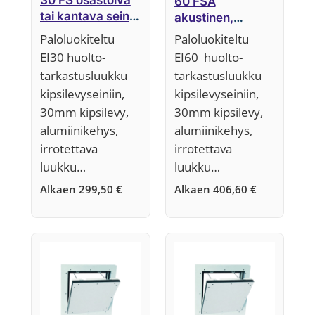
30 FS osastoiva
60 FSA
tai kantava seinä,
akustinen,
25 mm,
osastoiva tai
Paloluokiteltu
Paloluokiteltu
Järjestelmä F5
kantava seinä,
EI30 huolto-
EI60 huolto-
30 mm,
tarkastusluukku
tarkastusluukku
Järjestelmä F5
kipsilevyseiniin,
kipsilevyseiniin,
30mm kipsilevy,
30mm kipsilevy,
alumiinikehys,
alumiinikehys,
irrotettava
irrotettava
luukku…
luukku…
Alkaen
299,50
€
Alkaen
406,60
€