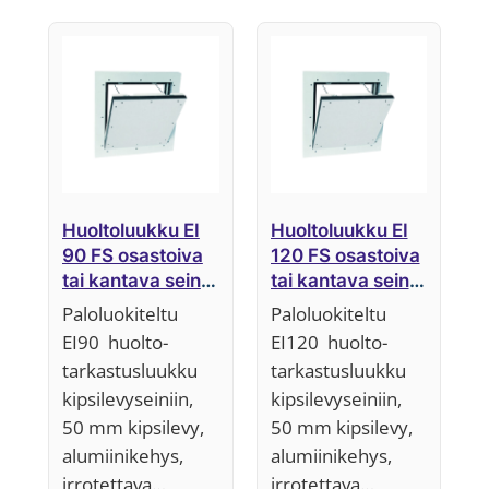
Huoltoluukku EI
Huoltoluukku EI
90 FS osastoiva
120 FS osastoiva
tai kantava seinä,
tai kantava seinä,
50 mm,
50 mm,
Paloluokiteltu
Paloluokiteltu
Järjestelmä F5
Järjestelmä F5
EI90 huolto-
EI120 huolto-
tarkastusluukku
tarkastusluukku
kipsilevyseiniin,
kipsilevyseiniin,
50 mm kipsilevy,
50 mm kipsilevy,
alumiinikehys,
alumiinikehys,
irrotettava…
irrotettava…