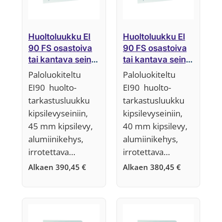
Huoltoluukku EI
Huoltoluukku EI
90 FS osastoiva
90 FS osastoiva
tai kantava seinä,
tai kantava seinä,
45 mm,
40 mm,
Paloluokiteltu
Paloluokiteltu
Järjestelmä F5
Järjestelmä F5
EI90 huolto-
EI90 huolto-
tarkastusluukku
tarkastusluukku
kipsilevyseiniin,
kipsilevyseiniin,
45 mm kipsilevy,
40 mm kipsilevy,
alumiinikehys,
alumiinikehys,
irrotettava…
irrotettava…
Alkaen
390,45
€
Alkaen
380,45
€