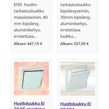
25 mm,
EI90 huolto-
tarkastusluukku
Järjestelmä F5
tarkastusluukku
kipsilevyseiniin,
massiiviseiniin, 40
30mm kipsilevy,
mm kipsilevy,
alumiinikehys,
alumiinikehys,
irrotettava
irrotettava…
luukku…
Alkaen
447,15
€
Alkaen
337,50
€
Huoltoluukku EI
Huoltoluukku EI