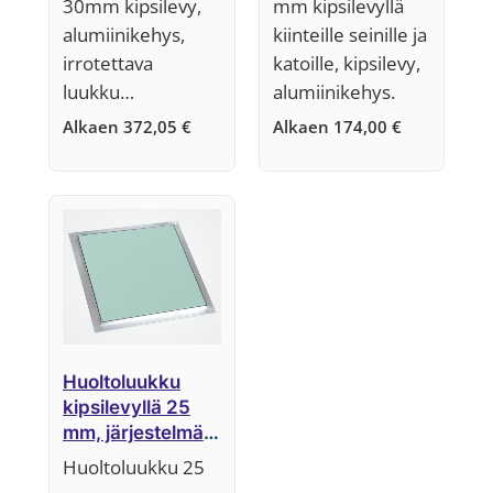
30mm kipsilevy,
mm kipsilevyllä
alumiinikehys,
kiinteille seinille ja
irrotettava
katoille, kipsilevy,
luukku…
alumiinikehys.
Alkaen
372,05
€
Alkaen
174,00
€
Huoltoluukku
kipsilevyllä 25
mm, järjestelmä
F1 (kiinteä
Huoltoluukku 25
luukkuosa)