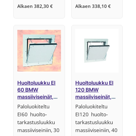
Alkaen
382,30
€
Alkaen
338,10
€
Huoltoluukku EI
Huoltoluukku EI
60 BMW
120 BMW
massiiviseinät,
massiiviseinät,
30 mm,
40 mm,
Paloluokiteltu
Paloluokiteltu
Järjestelmä F5
Järjestelmä F5
EI60 huolto-
EI120 huolto-
tarkastusluukku
tarkastusluukku
massiiviseiniin, 30
massiiviseiniin, 40