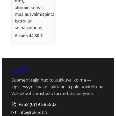
mm,
alumiinikehys,
maalausvalmispinta,
katto- tai
seinäasennus
Alkaen
44,30
€
RAKNET
Suomen laajin huoltoluukkuvalikoima —
kipsilevyyn, kaakeli­laattaan ja paloluokiteltuna.
Vakiokoot varastosta tai mittatilaustyönä.
+358 (0)19 585502
info@raknet.fi