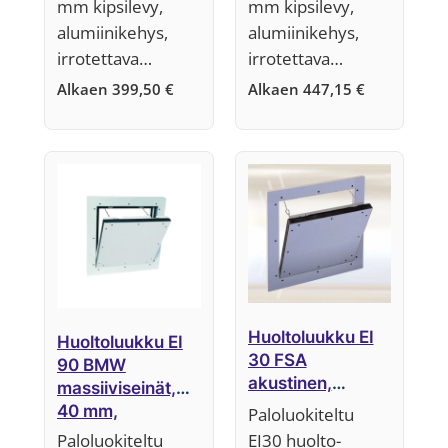
mm kipsilevy,
mm kipsilevy,
alumiinikehys,
alumiinikehys,
irrotettava…
irrotettava…
Alkaen
399,50
€
Alkaen
447,15
€
Huoltoluukku EI
Huoltoluukku EI
30 FSA
90 BMW
akustinen,
massiiviseinät,
osastoiva tai
40 mm,
Paloluokiteltu
kantava seinä,
Järjestelmä F5
Paloluokiteltu
EI30 huolto-