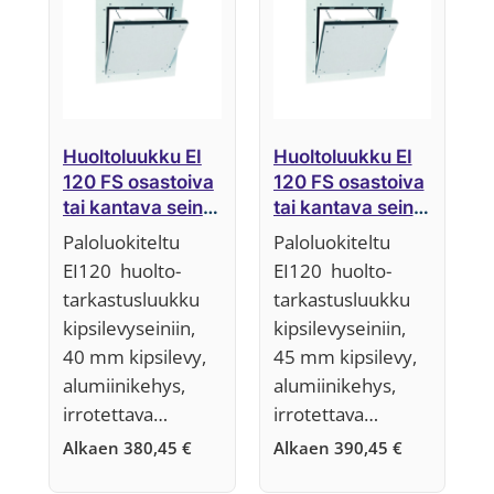
Huoltoluukku EI
Huoltoluukku EI
120 FS osastoiva
120 FS osastoiva
tai kantava seinä,
tai kantava seinä,
40 mm,
45 mm,
Paloluokiteltu
Paloluokiteltu
Järjestelmä F5
Järjestelmä F5
EI120 huolto-
EI120 huolto-
tarkastusluukku
tarkastusluukku
kipsilevyseiniin,
kipsilevyseiniin,
40 mm kipsilevy,
45 mm kipsilevy,
alumiinikehys,
alumiinikehys,
irrotettava…
irrotettava…
Alkaen
380,45
€
Alkaen
390,45
€