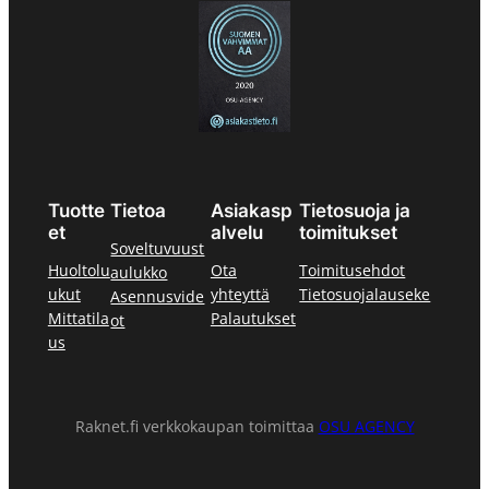
Tuotte
Tietoa
Asiakasp
Tietosuoja ja
et
alvelu
toimitukset
Soveltuvuust
Huoltolu
Ota
Toimitusehdot
aulukko
ukut
yhteyttä
Tietosuojalauseke
Asennusvide
Mittatila
Palautukset
ot
us
Raknet.fi verkkokaupan toimittaa
OSU AGENCY