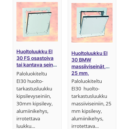
ensin
Huoltoluukku EI
Huoltoluukku EI
30 FS osastoiva
30 BMW
tai kantava seinä,
massiiviseinät,
25 mm,
Paloluokiteltu
25 mm,
Järjestelmä F5.
Järjestelmä F5
EI30 huolto-
Paloluokiteltu
VARASTOLLAMM
tarkastusluukku
EI30 huolto-
E 1 KPL 600*600
kipsilevyseiniin,
tarkastusluukku
mm LUUKKU
30mm kipsilevy,
massiiviseiniin, 25
ALEHINTAAN!!
alumiinikehys,
mm kipsilevy,
irrotettava
alumiinikehys,
luukku…
irrotettava…