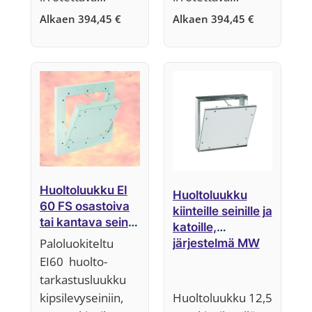
Alkaen
394,45
€
Alkaen
394,45
€
Huoltoluukku EI
Huoltoluukku
60 FS osastoiva
kiinteille seinille ja
tai kantava seinä,
katoille,
30 mm,
Paloluokiteltu
järjestelmä MW
Järjestelmä F5
EI60 huolto-
tarkastusluukku
kipsilevyseiniin,
Huoltoluukku 12,5