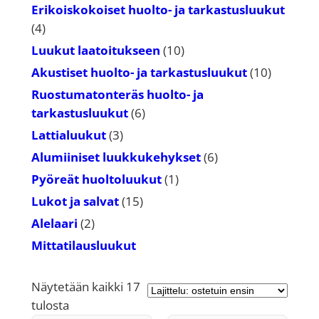
tuotetta
Erikoiskokoiset huolto- ja tarkastusluukut
4
4
tuotetta
10
Luukut laatoitukseen
10
tuotetta
10
Akustiset huolto- ja tarkastusluukut
10
tuotetta
Ruostumatonteräs huolto- ja
6
tarkastusluukut
6
tuotetta
3
Lattialuukut
3
tuotetta
6
Alumiiniset luukkukehykset
6
tuotetta
1
Pyöreät huoltoluukut
1
tuote
15
Lukot ja salvat
15
tuotetta
2
Alelaari
2
tuotetta
Mittatilausluukut
Näytetään kaikki 17
Suosituimmat
tulosta