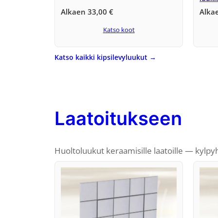
Alkaen
33,00
€
Alka
Katso koot
Katso kaikki kipsilevyluukut →
Laatoitukseen
Huoltoluukut keraamisille laatoille — kylpyhuon