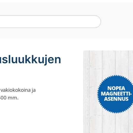
tusluukkujen
 vakiokokoina ja
×600 mm.