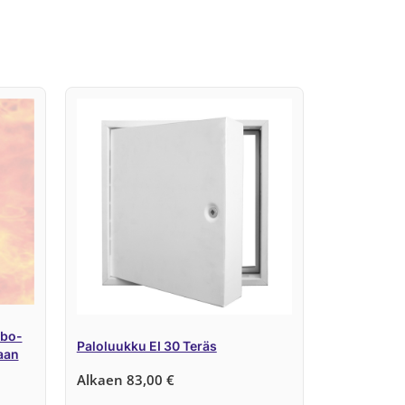
mbo-
Paloluukku EI 30 Teräs
taan
Alkaen
83,00
€