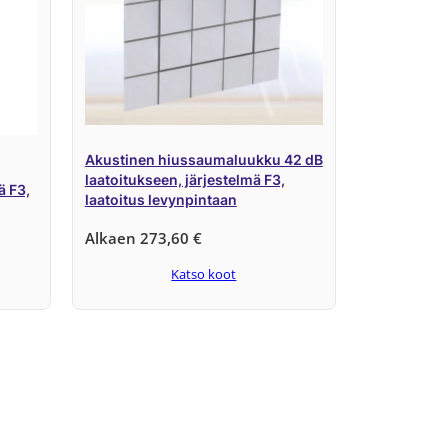
Akustinen hiussaumaluukku 42 dB
laatoitukseen, järjestelmä F3,
ä F3,
laatoitus levynpintaan
Alkaen
273,60
€
Katso koot