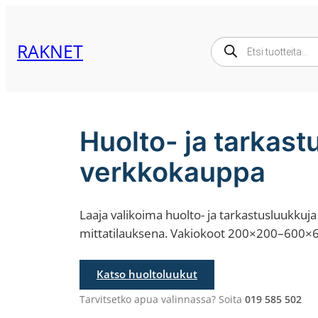
Products
RAKNET
search
Huolto- ja tarkas
verkkokauppa
Laaja valikoima huolto- ja tarkastusluukkuja
mittatilauksena. Vakiokoot 200×200–600
Katso huoltoluukut
Tarvitsetko apua valinnassa? Soita
019 585 502