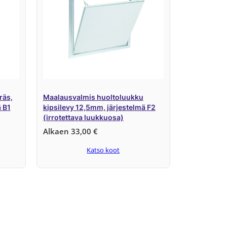
räs,
Maalausvalmis huoltoluukku
ä B1
kipsilevy 12,5mm, järjestelmä F2
(irrotettava luukkuosa)
Alkaen
33,00
€
Katso koot