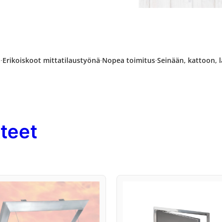
a
·
Erikoiskoot mittatilaustyönä
·
Nopea toimitus
·
Seinään, kattoon, l
tteet