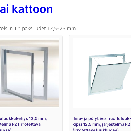
ai kattoon
teisiin. Eri paksuudet 12,5–25 mm.
toluukkukehys 12,5 mm,
Ilma- ja pölytiivis huoltoluuk
stelmä F2 (irrotettava
kipsi 12,5 mm, järjestelmä F2
kuosa)
(irrotettava luukkuosa)