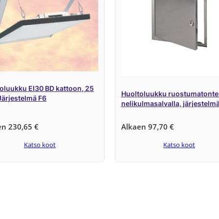
oluukku EI30 BD kattoon, 25
Huoltoluukku ruostumatonte
ärjestelmä F6
nelikulmasalvalla, järjestelm
en
230,65
€
Alkaen
97,70
€
Katso koot
Katso koot