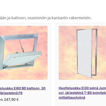
än ja kattoon, osastoiviin ja kantaviin rakenteisiin.
Huoltoluukku EI30 seinä Ju
oluukku EI60 BD kattoon, 30
ovi, järjestelmä T-BS toimite
ärjestelmä F6
mittatilaustyönä
en
247,90
€