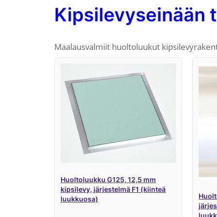
Kipsilevyseinään t
Maalausvalmiit huoltoluukut kipsilevyraken
Huoltoluukku G125, 12,5 mm
kipsilevy, järjestelmä F1 (kiinteä
Huol
luukkuosa)
järje
luuk