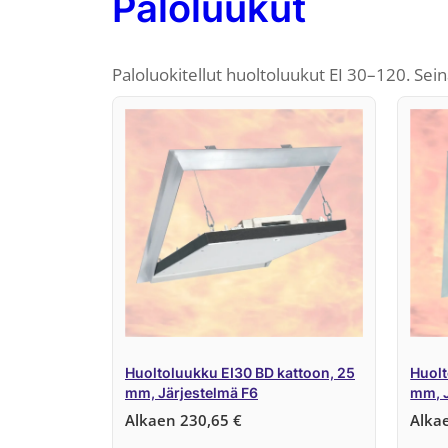
Paloluukut
Paloluokitellut huoltoluukut EI 30–120. Seinä
Huoltoluukku EI30 BD kattoon, 25
Huolt
mm, Järjestelmä F6
mm, J
Alkaen
230,65
€
Alka