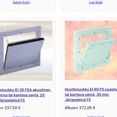
Katso koot
Lue lisää
Huoltoluukku EI 60 FS osasto
oluukku EI 30 FSA akustinen,
tai kantava seinä, 30 mm,
oiva tai kantava seinä, 25
Järjestelmä F5
ärjestelmä F5
en
337,50
€
Alkaen
372,05
€
Katso koot
Katso koot