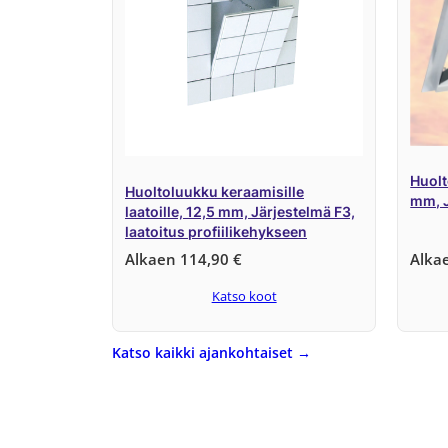
Huolt
Huoltoluukku keraamisille
mm, J
laatoille, 12,5 mm, Järjestelmä F3,
laatoitus profiilikehykseen
Alkaen
114,90
€
Alka
Katso koot
Katso kaikki ajankohtaiset →