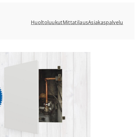
Huoltoluukut
Mittatilaus
Asiakaspalvelu