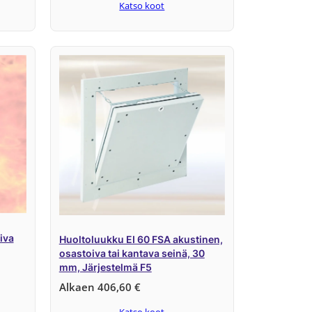
Katso koot
iva
Huoltoluukku EI 60 FSA akustinen,
osastoiva tai kantava seinä, 30
mm, Järjestelmä F5
Alkaen
406,60
€
Katso koot