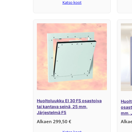
Katso koot
Huoltoluukku EI 30 FS osastoiva
Huolt
tai kantava seinä, 25 mm,
osast
Järjestelmä F5
mm, J
Alkaen
299,50
€
Alka
Katso koot