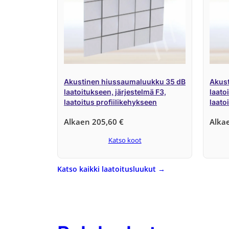
Akustinen hiussaumaluukku 35 dB
Akus
laatoitukseen, järjestelmä F3,
laato
laatoitus profiilikehykseen
laato
Alkaen
205,60
€
Alka
Katso koot
Katso kaikki laatoitusluukut →