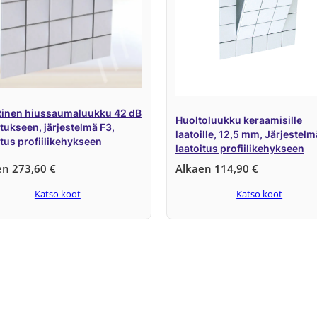
tinen hiussaumaluukku 42 dB
Huoltoluukku keraamisille
itukseen, järjestelmä F3,
laatoille, 12,5 mm, Järjestelm
itus profiilikehykseen
laatoitus profiilikehykseen
en
273,60
€
Alkaen
114,90
€
Katso koot
Katso koot