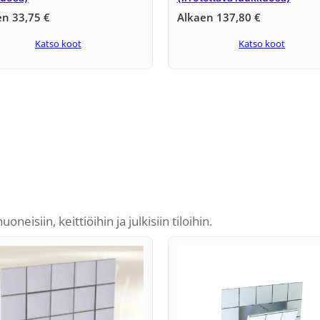
en
33,75
€
Alkaen
137,80
€
Katso koot
Katso koot
eisiin, keittiöihin ja julkisiin tiloihin.